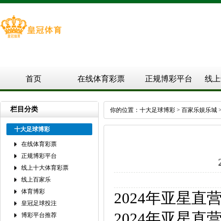
首页
在线体育彩票
正规博彩平台
线上
亚洲十大体育投注
百家乐娱乐城
栏目分类
你的位置：
十大足球博彩
>
百家乐娱乐城
推荐
十大足球博彩
在线体育彩票
正规博彩平台
线上十大体育彩票
线上百家乐
体育博彩
2024年亚星直营
皇冠足球投注
2024年亚星直营
博彩平台推荐