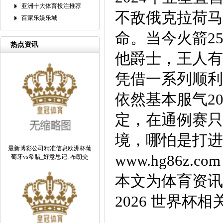
亚洲十大体育投注推荐
不敌俄克拉荷马
百家乐娱乐城
命。当今火箭2
热点资讯
他爵士，王人有
凭借一系列顺利
依然基本服气2
定，在通例赛只
境，哪怕是打进
最新博彩公司精准信息欧洲杯葡
www.hg86z.
萄牙vs希腊_好意思记: 布朗交
本文为体育资讯
2026 世界杯