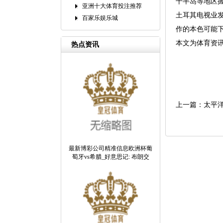
干半岛等地区
亚洲十大体育投注推荐
土耳其电视业
百家乐娱乐城
作的本色可能下
本文为体育资讯
热点资讯
上一篇：
太平洋正
最新博彩公司精准信息欧洲杯葡
萄牙vs希腊_好意思记: 布朗交