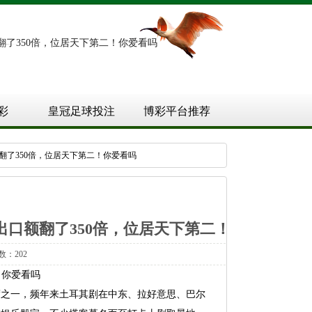
额翻了350倍，位居天下第二！你爱看吗
彩
皇冠足球投注
博彩平台推荐
额翻了350倍，位居天下第二！你爱看吗
！出口额翻了350倍，位居天下第二！你爱
数：202
！你爱看吗
国度之一，频年来土耳其剧在中东、拉好意思、巴尔