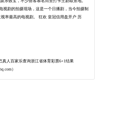
城娱乐骰宝，不少搭客慕名而至打卡土剧取景地。
个电视剧的拍摄现场，这是一个日播剧，当今拍摄制
率最高的电视剧。 狂欢 皇冠信用盘开户 历
沙巴真人百家乐查询浙江省体育彩票6+1结果
chq.com）