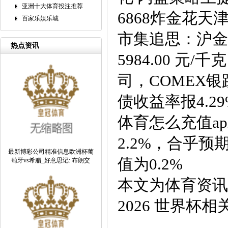
亚洲十大体育投注推荐
6868炸金花
百家乐娱乐城
市集追思：沪金涨1
热点资讯
5984.00 元/
司，COMEX银跌
债收益率报4.2
体育怎么充值ap
2.2%，合乎预
最新博彩公司精准信息欧洲杯葡
值为0.2%
萄牙vs希腊_好意思记: 布朗交
本文为体育资讯
2026 世界杯