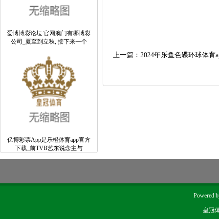
爱博博彩论坛 官网澳门有哪博彩
公司_夏至到立秋, 接下来一个
上一篇：
2024年乐鱼色碟环球体育ap
亿博彩票App是乐橙体育app官方
下载_前TVB艺东说念主与
Powered 
皇冠