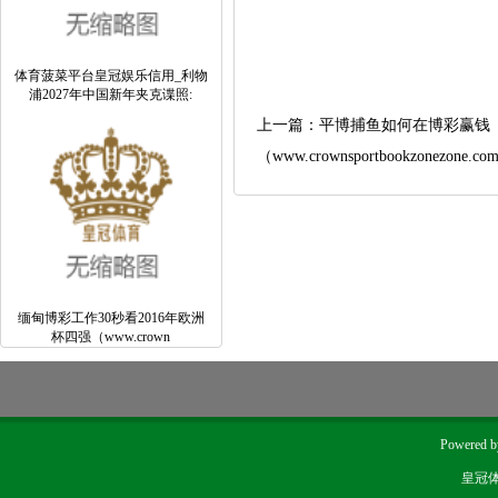
体育菠菜平台皇冠娱乐信用_利物
浦2027年中国新年夹克谍照:
上一篇：
平博捕鱼如何在博彩赢钱
（www.crownsportbookzonezone.c
缅甸博彩工作30秒看2016年欧洲
杯四强（www.crown
Powered 
皇冠