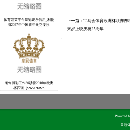
体育菠菜平台皇冠娱乐信用_利物
上一篇：
宝马会体育欧洲杯联赛赛程
浦2027年中国新年夹克谍照:
来岁上映庆祝25周年
缅甸博彩工作30秒看2016年欧洲
杯四强（www.crown
Powered 
皇冠