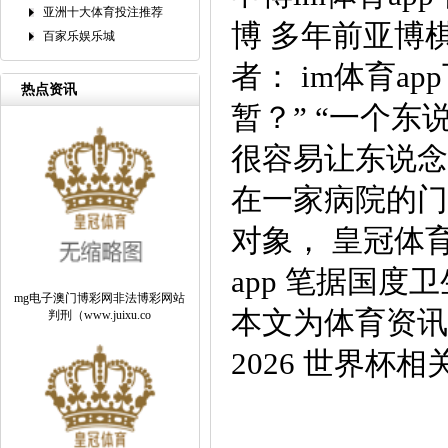
亚洲十大体育投注推荐
博 多年前亚博
百家乐娱乐城
者： im体育a
热点资讯
暂？” “一个
很容易让东说念主情至意
在一家病院的门
对象， 皇冠体
app 笔据国度
mg电子澳门博彩网非法博彩网站
本文为体育资讯
判刑（www.juixu.co
2026 世界杯