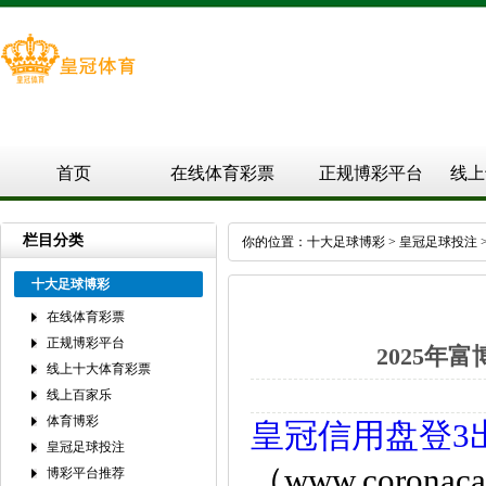
首页
在线体育彩票
正规博彩平台
线上
亚洲十大体育投注
百家乐娱乐城
栏目分类
你的位置：
十大足球博彩
>
皇冠足球投注
>
推荐
十大足球博彩
在线体育彩票
正规博彩平台
2025年富
线上十大体育彩票
线上百家乐
体育博彩
皇冠信用盘登3
皇冠足球投注
（www.coronaca
博彩平台推荐