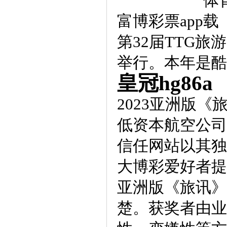
富博彩票app
第32届TTG旅
举行。本年是酷
皇冠hg86a
2023亚洲版《旅讯
低资本航空公司
信任网站以其独
大博彩爱好者提
亚洲版《旅讯》
楚。获奖者由业