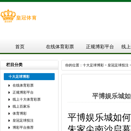
首页
在线体育彩票
正规博彩平台
线上
亚洲十大体育投注
百家乐娱乐城
栏目分类
你的位置：
十大足球博彩
>
皇冠足球投注
推荐
十大足球博彩
在线体育彩票
正规博彩平台
平博娱乐城如
线上十大体育彩票
线上百家乐
体育博彩
平博娱乐城如何
皇冠足球投注
朱家尖南沙启幕
博彩平台推荐