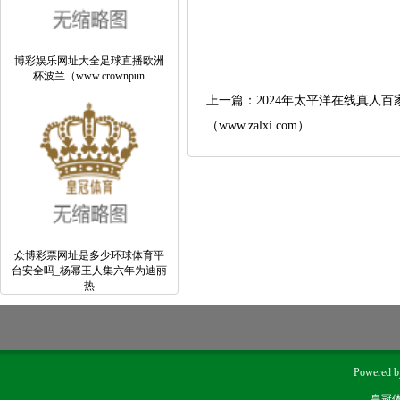
博彩娱乐网址大全足球直播欧洲
杯波兰（www.crownpun
上一篇：
2024年太平洋在线真人
（www.zalxi.com）
众博彩票网址是多少环球体育平
台安全吗_杨幂王人集六年为迪丽
热
Powered 
皇冠