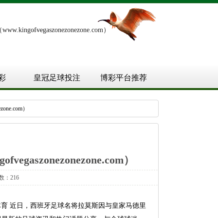
gofvegaszonezonezone.com）
彩
皇冠足球投注
博彩平台推荐
one.com）
gaszonezonezone.com）
数：216
原标题：乐鱼体育 近日，西班牙足球名将拉莫斯因与皇家马德里