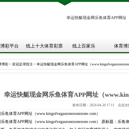
幸运快艇现金网乐鱼体育APP网址（www.kin
规博彩平台
线上十大体育彩票
线上百家乐
体育博
球博彩
>
皇冠足球投注
> 幸运快艇现金网乐鱼体育APP网址（www.kingofvegaszonezonez
幸运快艇现金网乐鱼体育APP网址（www.kingofve
发布日期：2024-04-20 17:11 点击次
育APP网址（www.kingofvegaszonezonezone.com）
鱼体育APP网址（www.kingofvegaszonezonezone.com） 