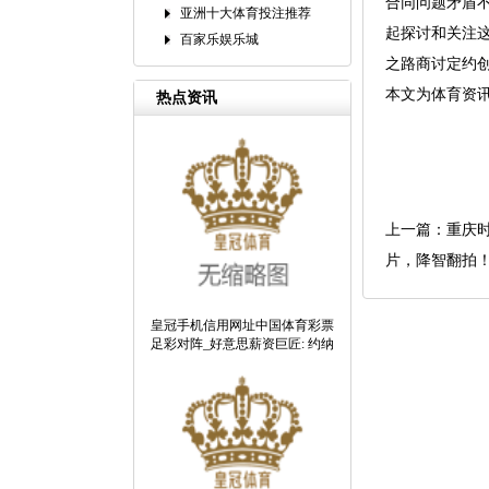
合同问题矛盾
亚洲十大体育投注推荐
起探讨和关注这
百家乐娱乐城
之路商讨定约创
本文为体育资讯
热点资讯
上一篇：
重庆
片，降智翻拍
皇冠手机信用网址中国体育彩票
足彩对阵_好意思薪资巨匠: 约纳