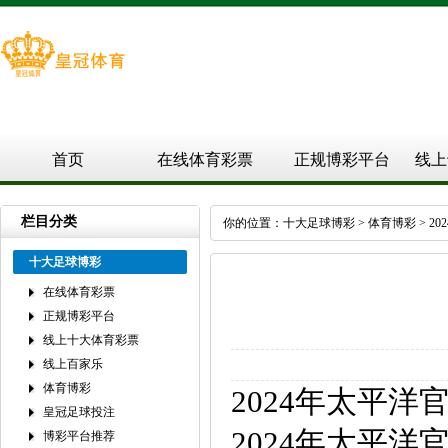
首页
在线体育彩票
正规博彩平台
线上
亚洲十大体育投注
百家乐娱乐城
栏目分类
你的位置：
十大足球博彩
>
体育博彩
> 2
推荐
十大足球博彩
在线体育彩票
正规博彩平台
线上十大体育彩票
线上百家乐
体育博彩
2024年太平洋官
皇冠足球投注
2024年太平洋官
博彩平台推荐