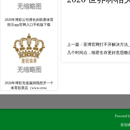
2026年博彩公司擅长的联赛体育
投注app官网入口手机版下载
上一篇：
亚博官网打不开解决方法
几个时间点，细君生存更好意思瞻
2026年博彩充值漏洞我想开一个
体育彩票店（www.crow
Powered 
皇冠