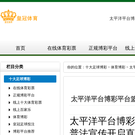
太平洋平台博
首页
在线体育彩票
正规博彩平台
线上
亚洲十大体育投注
百家乐娱乐城
栏目分类
你的位置：
十大足球博彩
>
体育博彩
> 
推荐
十大足球博彩
在线体育彩票
正规博彩平台
太平洋平台博彩平台篮
线上十大体育彩票
线上百家乐
体育博彩
太平洋平台博彩
皇冠足球投注
普法宣传开启直
博彩平台推荐