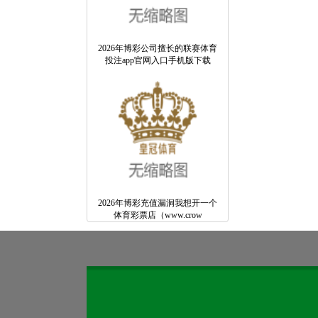
2026年博彩公司擅长的联赛体育
投注app官网入口手机版下载
2026年博彩充值漏洞我想开一个
体育彩票店（www.crow