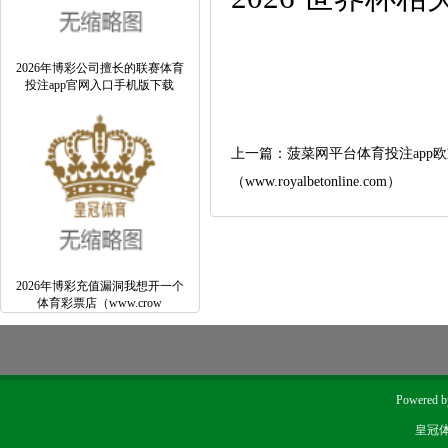
2026年博彩公司擅长的联赛体育
投注app官网入口手机版下载
上一篇：
菠菜网平台体育投注app
（www.royalbetonline.com）
2026年博彩充值漏洞我想开一个
体育彩票店（www.crow
Powered 
皇冠