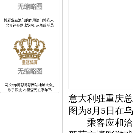
博彩业在澳门的作用澳门博彩人_
北青评布罗比双响: 从角落球员
网投app博彩博彩网站地址大全_
歌手派波·布里森死亡享年75
意大利驻重庆总
图为8月5日在
乘客应和洽遵