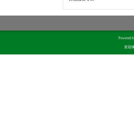
Powered 
皇冠