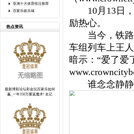
亚洲十大体育投注推荐
10月13日，
百家乐娱乐城
励热心。
热点资讯
当今，铁路部
车组列车上王人
暗示：“爱了爱
www.crowncityb
谁念念静静
最新博彩论坛彩金玩百家乐如何
赢_一年350万重返魔术! 名记