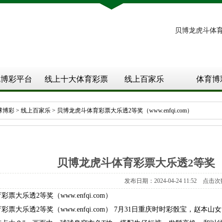
贝博龙虎斗体育彩
规博彩平台
线上十大体育彩票
线上百家乐
体育博
球博彩
>
线上百家乐
> 贝博龙虎斗体育彩票大乐透2等奖（www.enfqi.com）
贝博龙虎斗体育彩票大乐透2等奖（www
发布日期：2024-04-24 11:52 点击次
票大乐透2等奖（www.enfqi.com）
彩票大乐透2等奖（www.enfqi.com） 7月31日重庆时时彩骰宝，赵