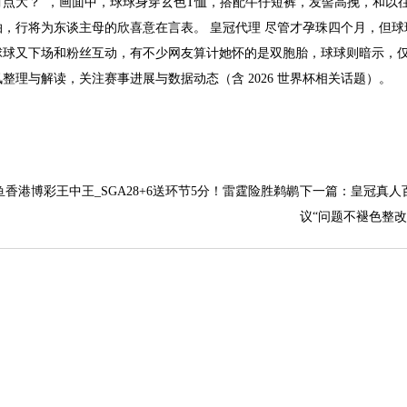
有点大？”，画面中，球球身穿玄色T恤，搭配牛仔短裤，发髻高挽，和以
拍，行将为东谈主母的欣喜意在言表。 皇冠代理 尽管才孕珠四个月，但
球球又下场和粉丝互动，有不少网友算计她怀的是双胞胎，球球则暗示，仅
整理与解读，关注赛事进展与数据动态（含 2026 世界杯相关话题）。
捕鱼香港博彩王中王_SGA28+6送环节5分！雷霆险胜鹈鹕
下一篇：
皇冠真人
议“问题不褪色整改