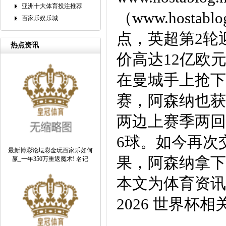
亚洲十大体育投注推荐
（www.hosta
百家乐娱乐城
点，英超第2轮
热点资讯
价高达12亿欧
在曼城手上抢下
赛，阿森纳也获
两边上赛季两回
6球。如今再次
最新博彩论坛彩金玩百家乐如何
果，阿森纳拿下
赢_一年350万重返魔术! 名记
本文为体育资讯
2026 世界杯