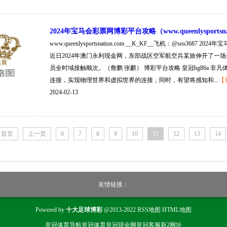
2024年宝马会彩票网博彩平台攻略（www.queenlysportsnat
www.queenlysportsnation.com __K_KF__飞机：@seo3687 20
近日2024年澳门永利现金网，东部战区空军航空兵某旅伸开了一
员全时域接触顺次。（詹鹏 张麒） 博彩平台攻略 皇冠hg86a 非
连接，实现物理世界和虚拟世界的连接，同时，有望将感知和...
【更
2024-02-13
首页
上一页
6
7
8
9
10
11
12
13
14
友情链接：
Powered by
十大足球博彩
@2013-2022
RSS地图
HTML地图
皇冠体育导航
皇冠体育
皇冠现金网
皇冠客服
新2网址