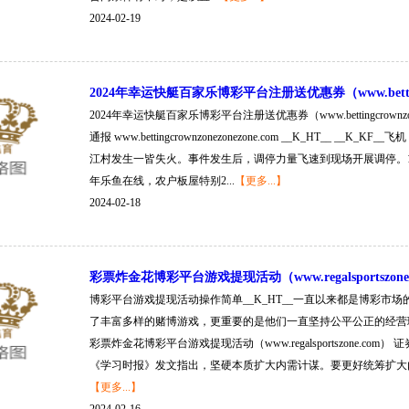
2024-02-19
2024年幸运快艇百家乐博彩平台注册送优惠券（www.bettingcr
2024年幸运快艇百家乐博彩平台注册送优惠券（www.bettingcrownzo
通报 www.bettingcrownzonezonezone.com __K_HT__ __K
江村发生一皆失火。事件发生后，调停力量飞速到现场开展调停。10时
年乐鱼在线，农户板屋特别2...
【更多...】
2024-02-18
彩票炸金花博彩平台游戏提现活动（www.regalsportszone
博彩平台游戏提现活动操作简单__K_HT__一直以来都是博彩
了丰富多样的赌博游戏，更重要的是他们一直坚持公平公正的经营理念，深
彩票炸金花博彩平台游戏提现活动（www.regalsportszone.
《学习时报》发文指出，坚硬本质扩大内需计谋。要更好统筹扩大内
【更多...】