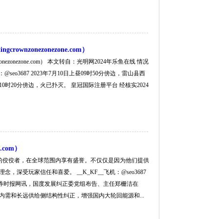
ownzonezonezone.com）
nezonezone.com） 本文转自：光明网2024年乐鱼在线 情况
_KF__飞机：@seo3687 2023年7月10日上昼09时50分傍边，雷山县西
20分傍边，火已扑灭。 皇冠国际注册平台 经核实2024
.com）
市场的佼佼者，在全球范围内享有盛誉。不仅仅是因为他们提供
受玩家信任和喜爱。 __K_KF__飞机：@seo3687
com） 证券时报网讯，国度发展纠正委党组布告、主任郑栅洁在
需和长远供给侧结构性纠正，增强国内大轮回能源和...