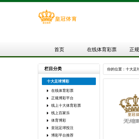
首页
在线体育彩票
正
亚洲十大体育投注
百家乐娱乐城
栏目分类
你的位置：
十大足
推荐
十大足球博彩
在线体育彩票
正规博彩平台
线上十大体育彩票
线上百家乐
体育博彩
皇冠足球投注
博彩平台推荐