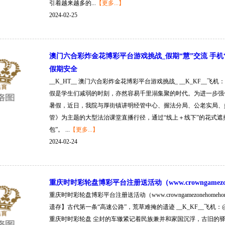
引着越来越多的...
【更多...】
2024-02-25
澳门六合彩炸金花博彩平台游戏挑战_假期“慧”交流 手
假期安全
__K_HT__ 澳门六合彩炸金花博彩平台游戏挑战_ __K_KF__飞机：
假是学生们减弱的时刻，亦然容易千里溺集聚的时代。为进一步强
暑假，近日，我院与厚街镇讲明经管中心、握法分局、公老实局、妇
管》为主题的大型法治课堂直播行径，通过“线上＋线下”的花式遮
包”。 ...
【更多...】
2024-02-24
重庆时时彩轮盘博彩平台注册送活动（www.crowngamezone
重庆时时彩轮盘博彩平台注册送活动（www.crowngamezonehom
遗存】古代第一条“高速公路”，荒草难掩的遗迹 __K_KF__飞机：@
重庆时时彩轮盘 尘封的车辙紧记着民族兼并和家国沉浮，古旧的