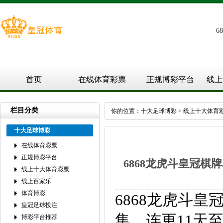
6
首页
在线体育彩票
正规博彩平台
线上
亚洲十大体育投注
百家乐娱乐城
栏目分类
你的位置：
十大足球博彩
>
线上十大体育
推荐
十大足球博彩
在线体育彩票
正规博彩平台
6868龙虎斗皇冠棋
线上十大体育彩票
线上百家乐
体育博彩
6868龙虎斗皇
皇冠足球投注
集，连更11天至
博彩平台推荐