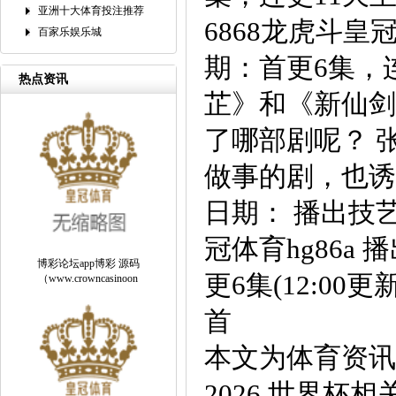
亚洲十大体育投注推荐
6868龙虎斗皇
百家乐娱乐城
期：首更6集，连
热点资讯
芷》和《新仙剑
了哪部剧呢？ 
做事的剧，也诱
日期： 播出技艺
冠体育hg86a
博彩论坛app博彩 源码
更6集(12:00
（www.crowncasinoon
首
本文为体育资讯
2026 世界杯