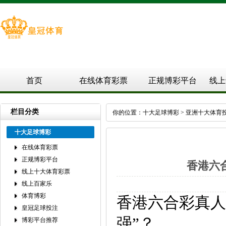
首页
在线体育彩票
正规博彩平台
线上
亚洲十大体育投注
百家乐娱乐城
栏目分类
你的位置：
十大足球博彩
>
亚洲十大体育
推荐
十大足球博彩
在线体育彩票
正规博彩平台
香港六
线上十大体育彩票
线上百家乐
体育博彩
香港六合彩真人
皇冠足球投注
强”？
博彩平台推荐