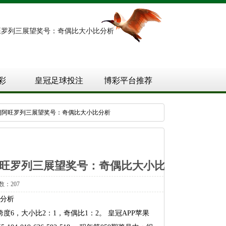
旺罗列三展望奖号：奇偶比大小比分析
彩
皇冠足球投注
博彩平台推荐
9期阿旺罗列三展望奖号：奇偶比大小比分析
阿旺罗列三展望奖号：奇偶比大小比分析
数：207
比分析
跨度6，大小比2：1，奇偶比1：2。 皇冠APP苹果