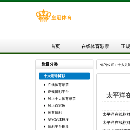
首页
在线体育彩票
正
亚洲十大体育投注
百家乐娱乐城
栏目分类
你的位置：
十大足
推荐
十大足球博彩
在线体育彩票
正规博彩平台
太平洋
线上十大体育彩票
线上百家乐
体育博彩
太平洋在线棋牌
皇冠足球投注
太平洋在线棋牌博
博彩平台推荐