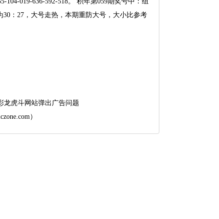
-755-104-019-636-592-518。 积年第059期奖号中：组
为30：27，大号走热，本期重防大号，大小比参考
彩龙虎斗网站弹出广告问题
iczone.com）