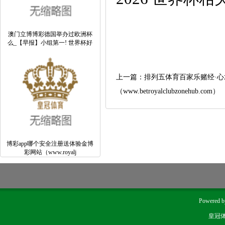
澳门立博博彩德国举办过欧洲杯
么_【早报】小组第一! 世界杯好
上一篇：
排列五体育百家乐赌经·
（www.betroyalclubzonehub.com）
博彩app哪个安全注册送体验金博
彩网站（www.royalj
Powered 
皇冠