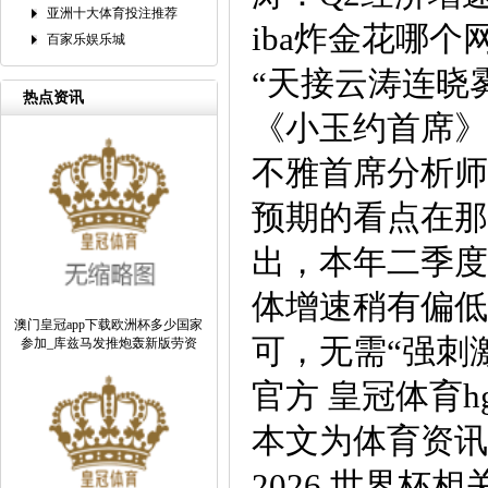
亚洲十大体育投注推荐
iba炸金花哪个
百家乐娱乐城
“天接云涛连晓
热点资讯
《小玉约首席》
不雅首席分析师
预期的看点在那
出，本年二季度
体增速稍有偏低
澳门皇冠app下载欧洲杯多少国家
可，无需“强刺激
参加_库兹马发推炮轰新版劳资
官方 皇冠体育hg
本文为体育资讯
2026 世界杯