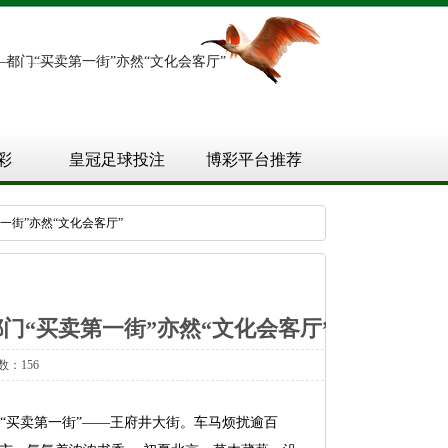
—都门“买卖第一街”亦然“文化会客厅”
彩
皇冠足球投注
博彩平台推荐
第一街”亦然“文化会客厅”
都门“买卖第一街”亦然“文化会客厅”
数：156
门“买卖第一街”——王府井大街。车马烦扰逾百