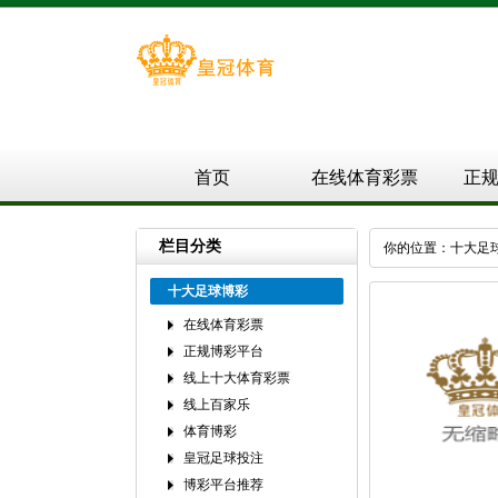
首页
在线体育彩票
正
亚洲十大体育投注
百家乐娱乐城
栏目分类
你的位置：
十大足
推荐
十大足球博彩
在线体育彩票
正规博彩平台
线上十大体育彩票
线上百家乐
体育博彩
皇冠足球投注
博彩平台推荐