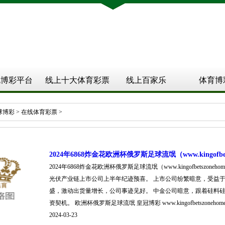
规博彩平台
线上十大体育彩票
线上百家乐
体育博
球博彩
>
在线体育彩票
>
2024年6868炸金花欧洲杯俄罗斯足球流氓（www.kingofbets
2024年6868炸金花欧洲杯俄罗斯足球流氓（www.kingofbetszon
光伏产业链上市公司上半年纪迹预喜。 上市公司纷繁暗意，受益
盛，激动出货量增长，公司事迹见好。 中金公司暗意，跟着硅料硅
资契机。 欧洲杯俄罗斯足球流氓 皇冠博彩 www.kingofbetszonehomehu
2024-03-23