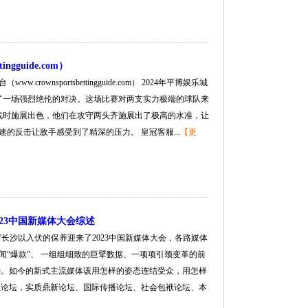
ngguide.com）
ownsportsbettingguide.com） 2024年平博娱乐城
了一场强烈绝伦的对决。这场比赛对两支实力极端的球队来
战时施展出色，他们在攻守两头齐施展出了极高的水准，让
的反击让敌手感受到了精深的压力。 皇冠客服...
【更
23中国新媒体大会综述
都”长沙以入伏的保养迎来了2023中国新媒体大会，各路媒体
“爆款”、 一组组细致的巨擘数据、一项项引颈变革的前
远。如今的新式主流媒体该用怎样的姿态连结受众，用怎样
主论坛，实质鼎新论坛、国际传播论坛、社会包袱论坛、本