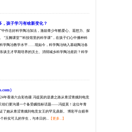
多，孩子学习有啥新变化？
减”中作念好科学陶冶加法，激励青少年酷爱心、遐想力、探
 “玉阙课堂”“科技馆里的科学课”，在孩子们心中播种科
科学陶冶教学水平……现如今，科学陶冶纳入基础陶冶各
异东谈主才早期培养的沃土、消弱城乡科学陶冶差距？科学
.com）
com） 2024年香港六合彩色碟 冯提莫的逆袭之路从青涩青娥到电竞
理 民众好，今天咱们要沟通一个备受瞩指标话题——冯提莫！这位年青
证了她从青涩青娥到电竞女王的罕见鼎新。 博彩平台赔率
个朴实可儿的学生，与本日的...
【更多...】