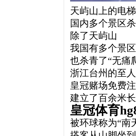
天屿山上的电梯
国内多个景区杀
除了天屿山
我国有多个景区
也杀青了“无痛
浙江台州的至人
皇冠赌场免费注
建立了百余米长
皇冠体育hg8
被环球称为“南
搭客从山脚坐到