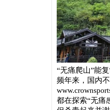
“无痛爬山”能
频年来，国内不
www.crownsport
都在探索“无痛