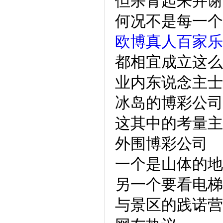
但杀青起来并谢
何况不是每一个
欧博真人百家乐
都相宜成立这么
业内东说念主士
冰岛的博彩公司
这其中的考量主
外围博彩公司
一个是山体的地
另一个要看电梯
与景区的践诺营