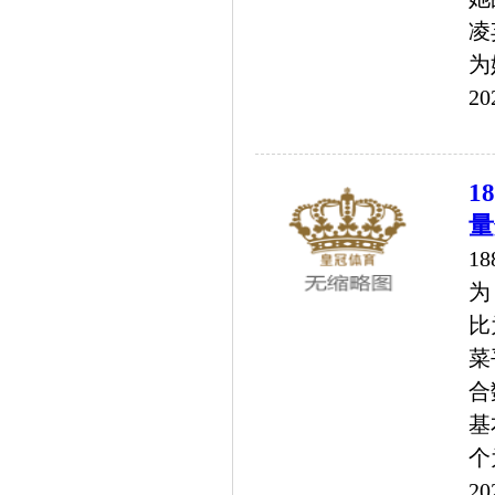
凌
为
20
1
量
1
为
比
菜
合
基
个
20