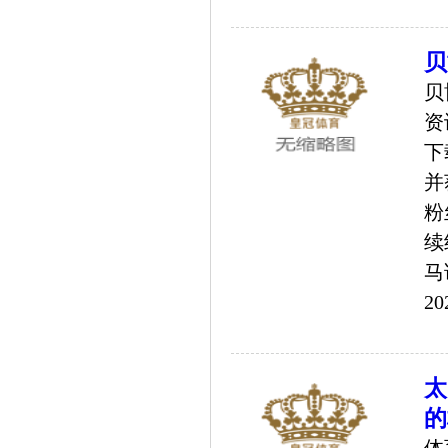
贝
贝
资
下
并
粉
续
马
20
太
的