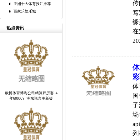
传
亚洲十大体育投注推荐
百家乐娱乐城
笃
缘
热点资讯
在
20
体
彩
体
欧博体育博彩公司精算师厉害_4
国
年6000万! 湖东说念主新援
子
场
a
列