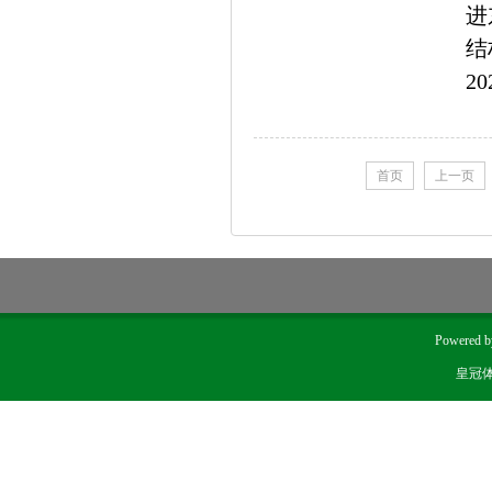
进
结
20
首页
上一页
Powered 
皇冠