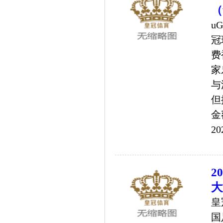
（
u
冠
费
家
与
但
金
20
2
大
皇
国