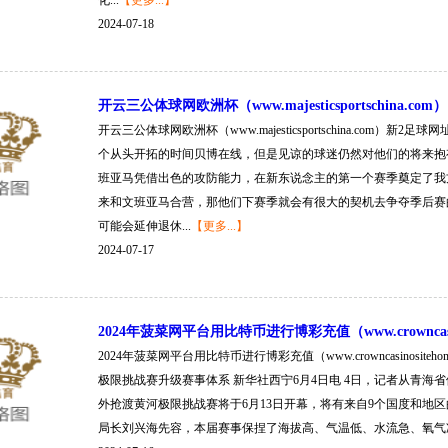
化...
【更多...】
2024-07-18
开云三公体球网欧洲杯（www.majesticsportschina.com）
开云三公体球网欧洲杯（www.majesticsportschina.co
个从头开拓的时间贝博在线，但是见谅的球迷仍然对他们的将来抱
班亚马凭借出色的攻防能力，在新东说念主的第一个赛季奠定了我
来和文班亚马合营，那他们下赛季就会有很大的契机去争夺季后赛
可能会延伸退休...
【更多...】
2024-07-17
2024年菠菜网平台用比特币进行博彩充值（www.crowncasino
2024年菠菜网平台用比特币进行博彩充值（www.crowncasinosite
极限挑战赛升级赛事体系 新华社西宁6月4日电 4日，记者从青海省
外抢渡黄河极限挑战赛将于6月13日开幕，将有来自9个国度和地区
局长刘兴海先容，本届赛事保捏了海拔高、气温低、水流急、氧气冷落等