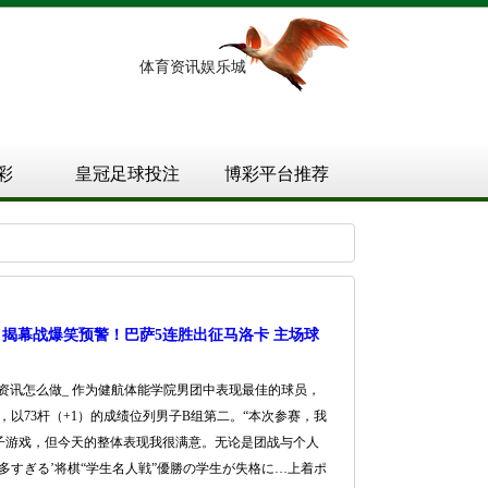
体育资讯娱乐城
彩
皇冠足球投注
博彩平台推荐
甲揭幕战爆笑预警！巴萨5连胜出征马洛卡 主场球
体育资讯怎么做_ 作为健航体能学院男团中表现最佳的球员，
以73杆（+1）的成绩位列男子B组第二。“本次参赛，我
电子游戏，但今天的整体表现我很满意。无论是团战与个人
多すぎる’将棋“学生名人戦”優勝の学生が失格に…上着ポ