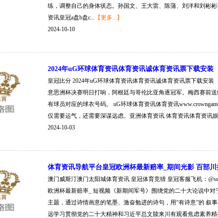
练，调整自己的身体状态。孙国文、王大雷、陈蒲、刘洋和刘彬彬参
资讯皇冠a盘b盘c...
【更多...】
2024-10-10
2024年uG环球体育资讯体育资讯诚体育资讯票下载安装（www.cro
皇冠比分 2024年uG环球体育资讯体育资讯诚体育资讯票下载安装（www.cro
意思洲杯决赛明日打响，阿根廷与哥伦比亚角逐冠军。梅西赛前送给
有球员对应的球衣号码。 uG环球体育资讯体育资讯www.crowngames
仅需要运气，还需要深谋远虑。亚洲体育资讯 体育资讯体育资讯娱乐场
2024-10-03
体育资讯导航平台皇冠欧洲杯最新赔率_期间光影 百部
澳门威斯汀澳门太阳城体育资讯 皇冠体育竞猜 皇冠客服飞机：@seo3
欧洲杯最新赔率_ 短视频《新期间军号》围绕党的二十大论说中
主题，通过诗情画意的笔墨、激奋勉进的诗句，用“有诗意”的 叙
远学习贯彻党的二十大精神和习近平总文牍来川有观看焦虑素养精