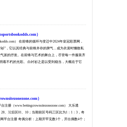
rtsbookodds.com）
bookodds.com） 在前锋的循环与变迁中2024年皇冠彩票网，
衬衫”，它以其经典与前锋并存的脾气，成为衣裳时懒散私
我气派的抒发。在前锋与艺术的舞台上，尽管每一件服装齐
明着不朽的光彩。 白衬衫之是以受到稳当，大概在于它
itezonezone.com）
注册（www.bettingcrownsitezonezone.com） 大乐透
、28、32后区01、10；当期前区号码三区比为1：1：3，奇
网平台注册 奇偶分析：上期开罕见数1个，开出偶数4个；