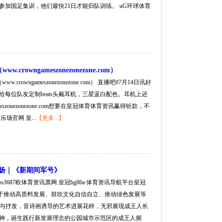
加国足集训，他们最快21日才能归队训练。 uG环球体育
wngameszonezonezone.com）
wngameszonezonezone.com） 直播吧07月14日讯好
每位队友定制beats头戴耳机，三星蓝白配色。耳机上还
zonezonezone.com想要在皇冠体育体育资讯赢得钜款，不
官网 皇...
【更多...】
川扬｜《新期间军号》
687欧体育资讯票网 皇冠hg86a 体育资讯导航平台皇冠
对于推动高质料发展、鼓吹文化自信自立、推动绿色发展等
事与抒发，音诗画诱导的艺术进展花样，无邪展现成王人长
神，诞生践行新发展理念的公园城市示范区的成王人握