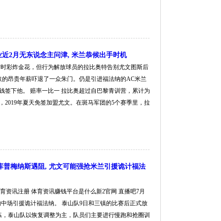
近2月无东说念主问津, 米兰恭候出手时机
时时彩炸金花，但行为解放球员的拉比奥特告别尤文图斯后
取的昂贵年薪吓退了一众朱门。仍是引进福法纳的AC米兰
钱签下他。 赔率一比一 拉比奥超过自巴黎青训营，累计为
攻，2019年夏天免签加盟尤文。在斑马军团的5个赛季里，拉
库普梅纳斯遇阻, 尤文可能强抢米兰引援诡计福法
体育资讯注册 体育资讯赚钱平台是什么新2官网 直播吧7月
的中场引援诡计福法纳。 泰山队9日和三镇的比赛后正式放
训练，泰山队以恢复调整为主，队员们主要进行慢跑和抢圈训