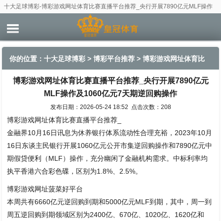
十大足球博彩-博彩游戏网址体育比赛直播平台推荐_央行开展7890亿元MLF操作
及1060亿元7天期逆回购操作
你的位置：
十大足球博彩
>
博彩平台推荐
> 博彩游戏网址体育比
博彩游戏网址体育比赛直播平台推荐_央行开展7890亿元
赛直播平台推荐_央行开展7890亿元MLF操作及1060亿元7天期逆
MLF操作及1060亿元7天期逆回购操作
回购操作
发布日期：2026-05-24 18:52 点击次数：208
博彩游戏网址体育比赛直播平台推荐_
金融界10月16日讯息为休养银行体系流动性合理充裕，2023年10月
16日东谈主民银行开展1060亿元公开市集逆回购操作和7890亿元中
期假贷便利（MLF）操作，充分幽闲了金融机构需求。中标利率均
执平香港六合彩色碟，区别为1.8%、2.5%。
博彩游戏网址菠菜好平台
本周共有6660亿元逆回购到期和5000亿元MLF到期，其中，周一到
周五逆回购到期领域区别为2400亿、670亿、1020亿、1620亿和