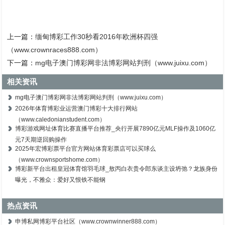
上一篇：
缅甸博彩工作30秒看2016年欧洲杯四强
（www.crownraces888.com）
下一篇：
mg电子澳门博彩网非法博彩网站判刑（www.juixu.com）
相关资讯
mg电子澳门博彩网非法博彩网站判刑（www.juixu.com）
2026年体育博彩业运营澳门博彩十大排行网站
（www.caledonianstudent.com）
博彩游戏网址体育比赛直播平台推荐_央行开展7890亿元MLF操作及1060亿
元7天期逆回购操作
2025年宏博彩票平台官方网站体育彩票店可以买球么
（www.crownsportshome.com）
博彩新平台出租皇冠体育馆羽毛球_敖丙白衣贵令郎东谈主设坍弛？龙族身份
曝光，不雅众：爱好又恨铁不能钢
热点资讯
申博私网博彩平台社区（www.crownwinner888.com）