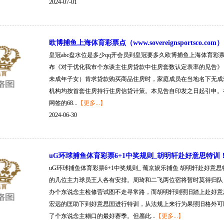
2024-07-01
欧博捕鱼上海体育彩票点（www.sovereignsportsco.com）
皇冠abc盘水位是多少qq开会员到皇冠要多久欧博捕鱼上海体育彩票点（www.s
布《对于优化我市个东谈主住房贷款中住房套数认定表率的见告》
未成年子女）肯求贷款购买商品住房时，家庭成员在当地名下无成
机构均按首套住房持行住房信贷计策。本见告自印发之日起引申。
网签的68...
【更多...】
2024-06-30
uG环球捕鱼体育彩票6+1中奖规则_胡明轩赴好意思特
uG环球捕鱼体育彩票6+1中奖规则_ 葡京娱乐捕鱼 胡明轩赴好意
的几位主力球员王人各有安排。周琦和二飞两位宿将暂时莫得归队
办个东说念主检修营试图不走寻常路，而胡明轩则照旧踏上赴好意
宏远的匡助下到好意思国进行特训，从法规上来行为果照旧格外可
了个东说念主糊口的最好赛季。但愿此...
【更多...】