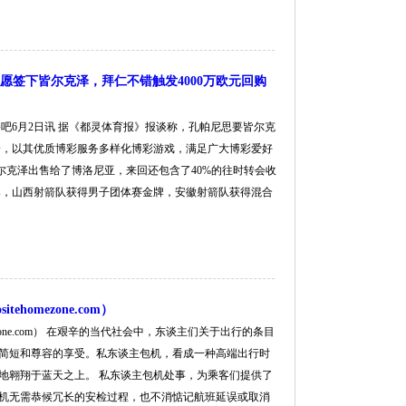
愿签下皆尔克泽，拜仁不错触发4000万欧元回购
吧6月2日讯 据《都灵体育报》报谈称，孔帕尼思要皆尔克
之一，以其优质博彩服务多样化博彩游戏，满足广大博彩爱好
皆尔克泽出售给了博洛尼亚，来回还包含了40%的往时转会收
金牌，山西射箭队获得男子团体赛金牌，安徽射箭队获得混合
ehomezone.com）
omezone.com） 在艰辛的当代社会中，东谈主们关于出行的条目
简短和尊容的享受。私东谈主包机，看成一种高端出行时
地翱翔于蓝天之上。 私东谈主包机处事，为乘客们提供了
机无需恭候冗长的安检过程，也不消惦记航班延误或取消