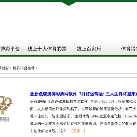
规博彩平台
线上十大体育彩票
线上百家乐
体育博
球博彩
>
博彩平台推荐
>
亚新色碟澳博彩票网软件_7月好运驾临: 三大生肖将迎来财
皇冠2网址 亚新色碟澳博彩票网软件_ 导语：插足7月，很多东
面，人人都但愿好像笑到临了。左证最新的星座运势分析，有三大
呢？让咱们一皆来望望吧。 皇冠体育hg86a 皇冠客服飞机：@seo3
属龙的一又友将会感受到财气的显赫教训。岂论是责任上的收入仍
主创业的龙来说，这个...
【更多...】