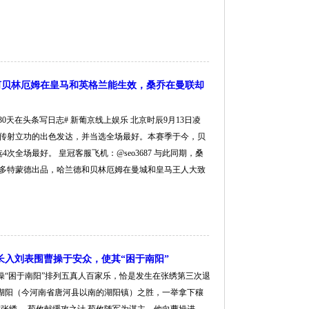
何贝林厄姆在皇马和英格兰能生效，桑乔在曼联却
30天在头条写日志# 新葡京线上娱乐 北京时辰9月13日凌
传射立功的出色发达，并当选全场最好。本赛季于今，贝
全场最好。 皇冠客服飞机：@seo3687 与此同期，桑
多特蒙德出品，哈兰德和贝林厄姆在曼城和皇马王人大致
长入刘表围曹操于安众，使其“困于南阳”
操“困于南阳”排列五真人百家乐，恰是发生在张绣第三次退
乘湖阳（今河南省唐河县以南的湖阳镇）之胜，一举拿下穰