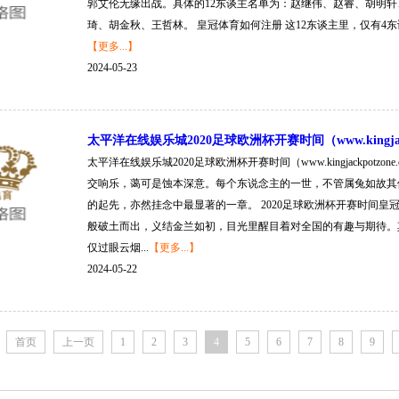
郭艾伦无缘出战。具体的12东谈主名单为：赵继伟、赵睿、胡明
琦、胡金秋、王哲林。 皇冠体育如何注册 这12东谈主里，仅有4东
【更多...】
2024-05-23
太平洋在线娱乐城2020足球欧洲杯开赛时间（www.kingjackp
太平洋在线娱乐城2020足球欧洲杯开赛时间（www.kingjackpot
交响乐，蔼可是蚀本深意。每个东说念主的一世，不管属兔如故其
的起先，亦然挂念中最显著的一章。 2020足球欧洲杯开赛时间皇
般破土而出，义结金兰如初，目光里醒目着对全国的有趣与期待。
仅过眼云烟...
【更多...】
2024-05-22
首页
上一页
1
2
3
4
5
6
7
8
9