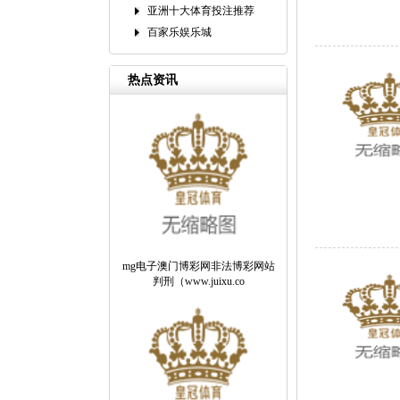
亚洲十大体育投注推荐
百家乐娱乐城
热点资讯
mg电子澳门博彩网非法博彩网站
判刑（www.juixu.co