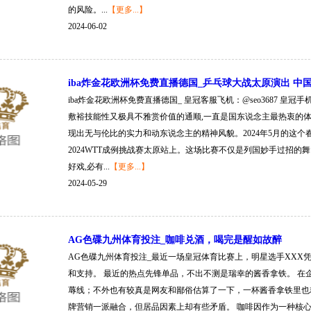
的风险。...
【更多...】
2024-06-02
iba炸金花欧洲杯免费直播德国_乒乓球大战太原演出 中
iba炸金花欧洲杯免费直播德国_ 皇冠客服飞机：@seo3687 皇冠
敷裕技能性又极具不雅赏价值的通顺,一直是国东说念主最热衷的
现出无与伦比的实力和动东说念主的精神风貌。2024年5月的这个
2024WTT成例挑战赛太原站上。这场比赛不仅是列国妙手过招的
好戏,必有...
【更多...】
2024-05-29
AG色碟九州体育投注_咖啡兑酒，喝完是醒如故醉
AG色碟九州体育投注_最近一场皇冠体育比赛上，明星选手XXX
和支持。 最近的热点先锋单品，不出不测是瑞幸的酱香拿铁。 在企
蓐线；不外也有较真是网友和鄙俗估算了一下，一杯酱香拿铁里也就
牌营销一派融合，但居品因素上却有些矛盾。 咖啡因作为一种核