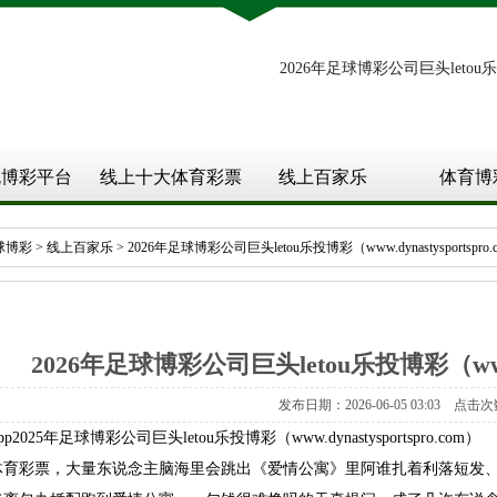
2026年足球博彩公司巨头letou乐投博彩
规博彩平台
线上十大体育彩票
线上百家乐
体育博
球博彩
>
线上百家乐
> 2026年足球博彩公司巨头letou乐投博彩（www.dynastysportspro.
2026年足球博彩公司巨头letou乐投博彩（www.dy
发布日期：2026-06-05 03:03 点击次
2025年足球博彩公司巨头letou乐投博彩（www.dynastysportspro.com）
体育彩票，大量东说念主脑海里会跳出《爱情公寓》里阿谁扎着利落短发