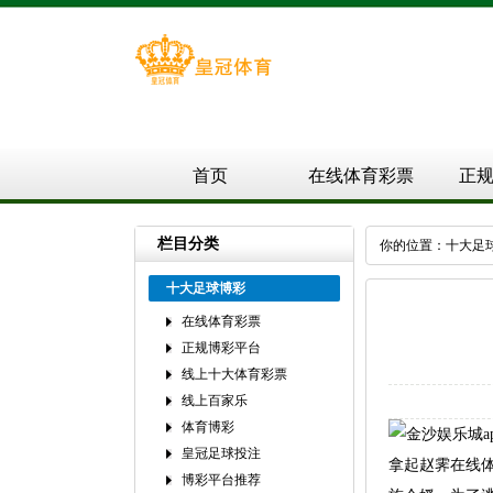
首页
在线体育彩票
正
亚洲十大体育投注
百家乐娱乐城
栏目分类
你的位置：
十大足
推荐
十大足球博彩
在线体育彩票
正规博彩平台
线上十大体育彩票
线上百家乐
体育博彩
皇冠足球投注
拿起赵霁在线
博彩平台推荐