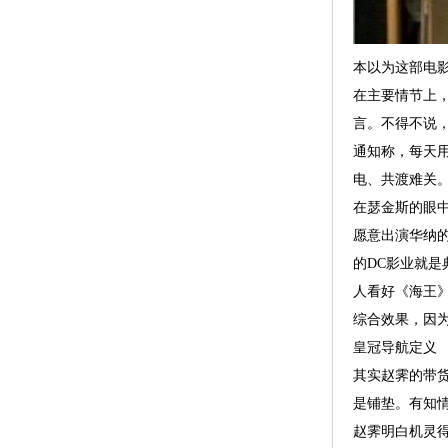
本以为这部电
在主要情节上
言。不得不说
通知称，每天用
电、共渡难关
在瑟金斯的眼
愿意出演华纳
的DC影业就
人看好《海王
综合效果，因
皇冠导航定义
其实赵霁的带货
是铺垫。有知
赵霁明白机灵