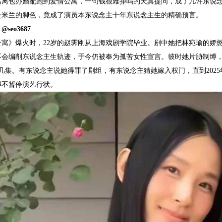
逃离包办婚配跑到爱情公寓，一句钱很难挣吗的天真提问，成了几许东说
赴米兰的脚色，竟成了演员本东说念主十年东说念主生的精确预言。
eo3687
情公寓》爆火时，22岁的赵霁刚从上海戏剧学院毕业。剧中她把林宛瑜的
会编削东说念主生轨迹，于今仍被奉为孤苦女性宣言。彼时她片胁制缚，却
几集。有东说念主说她得罪了剧组，有东说念主猜她嫁入权门，直到202
得不暂停演艺行状。