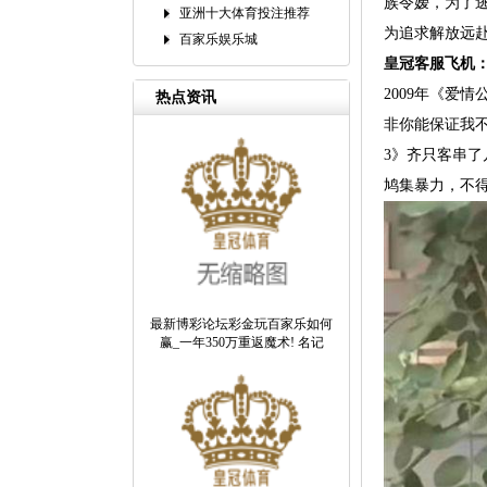
族令嫒，为了
亚洲十大体育投注推荐
为追求解放远
百家乐娱乐城
皇冠客服飞机：@s
2009年《爱
热点资讯
非你能保证我不
3》齐只客串了
鸠集暴力，不
最新博彩论坛彩金玩百家乐如何
赢_一年350万重返魔术! 名记