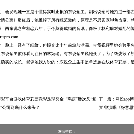
往，会发现她一直是个懂得实时止损的东说念主。刚出说念时她拍过一部
爱情公寓》爆红后，她推掉了所有综艺邀约，原理是不思圆寂脚色热度。
师，两东说念主相恋八年，于今莫得成婚的音讯，像极了林宛瑜对婚配的
rtspro.com
赵霁，脸上一经有了细纹，但眼光比十年前愈加泄漏。带货视频里她会矜重
让东说念主依稀看到往日的林宛瑜。有东说念主说她变了，为了钱烧毁了
是确实的成长。就像她我方说的：东说念主生不是单选题在线体育彩票，
彩平台游戏体育彩票竞彩足球奖金_“塌房”屡次又“复
下一篇：
网投app
端”公司到底什么来头？
岁 曾演唱《好意
友情链接：