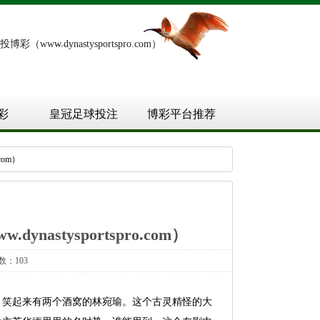
（www.dynastysportspro.com）
彩
皇冠足球投注
博彩平台推荐
com）
nastysportspro.com）
数：103
、笑起来有两个酒窝的林宛瑜。这个古灵精怪的大