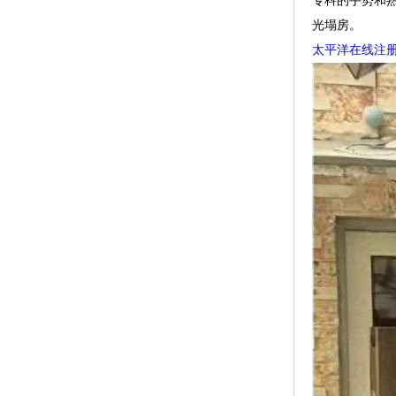
专科的手势和
光塌房。
太平洋在线注