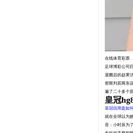
在线体育彩票
足球博彩公司
退圈后的赵霁
密斯判若两东
遍了二十多个
皇冠hg8
皇冠信用盘如
就在全球以为她
音：小时辰为了