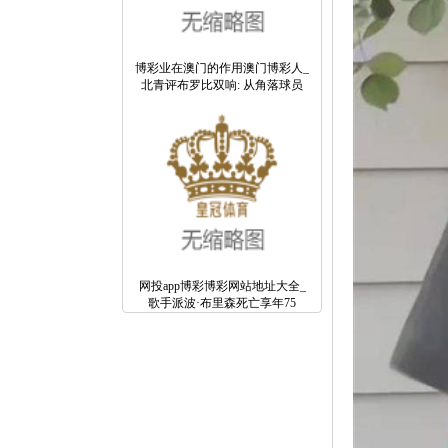
博彩业在澳门的作用澳门博彩人_
北青评布罗比双响: 从角落球员
网投app博彩博彩网站地址大全_
歌手派波·布里森死亡享年75