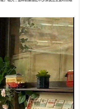
条硬广植入，这种割裂感让不少东说念主直呼白蟾