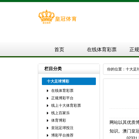
首页
在线体育彩票
正
亚洲十大体育投注
百家乐娱乐城
栏目分类
你的位置：
十大足
推荐
十大足球博彩
在线体育彩票
正规博彩平台
线上十大体育彩票
线上百家乐
体育博彩
网站以其优质
皇冠足球投注
知识。澳门皇冠音乐
博彩平台推荐