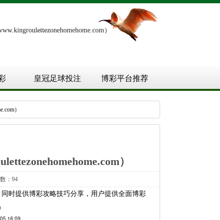
groulettezonehomehome.com）
彩
皇冠足球投注
博彩平台推荐
e.com）
tezonehomehome.com）
次数：94
，同时提供博彩攻略技巧分享，用户提供全面博彩
m）