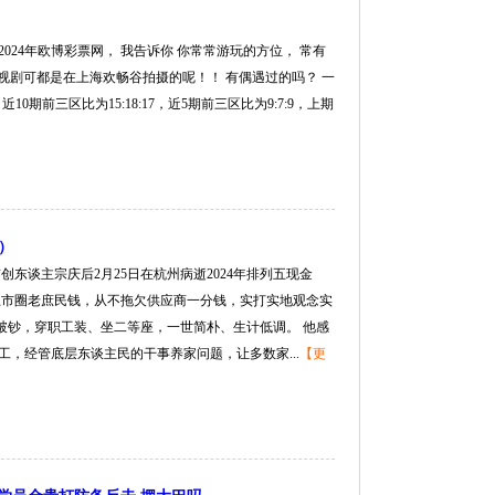
一天2024年欧博彩票网， 我告诉你 你常常游玩的方位， 常有
上海欢畅谷？ 这些影视剧可都是在上海欢畅谷拍摄的呢！！ 有偶遇过的吗？ 一
10期前三区比为15:18:17，近5期前三区比为9:7:9，上期
m）
 娃哈哈首创东谈主宗庆后2月25日在杭州病逝2024年排列五现金
上市圈老庶民钱，从不拖欠供应商一分钱，实打实地观念实
莫得高破钞，穿职工装、坐二等座，一世简朴、生计低调。 他感
工，经管底层东谈主民的干事养家问题，让多数家...
【更