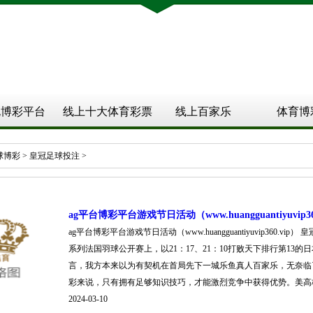
规博彩平台
线上十大体育彩票
线上百家乐
体育博
球博彩
>
皇冠足球投注
>
ag平台博彩平台游戏节日活动（www.huangguantiyuvip36
ag平台博彩平台游戏节日活动（www.huangguantiyuvip360.vi
系列法国羽球公开赛上，以21：17、21：10打败天下排行第13
言，我方本来以为有契机在首局先下一城乐鱼真人百家乐，无奈临了
彩来说，只有拥有足够知识技巧，才能激烈竞争中获得优势。美高梅ap
2024-03-10