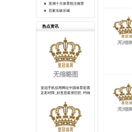
亚洲十大体育投注推荐
百家乐娱乐城
热点资讯
皇冠手机信用网址中国体育彩票
足彩对阵_好意思薪资巨匠: 约纳