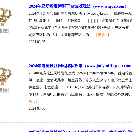
2024年亚新骰宝博彩平台游戏玩法（www.wujda.com）
2024年亚新骰宝博彩平台游戏玩法（www.wujda.com） 如若有
广博明星出没...... 啊！！！难谈是....... | | | | | | | 
“你是谁你忘了？” 大乐透第2023066期奖号012路分析： 三区分析：近
前区三区比为1:3:1，本期推荐三区比为1:...
【更多...】
2024-03-05
2024年电竞投注网站隐私政策（www.judymirbegian.co
2024年电竞投注网站隐私政策（www.judymirbegian.com）
网，他这一世窗明几净，坦直露荡，令东谈主深信！ 他不把公司
体企业。 电竞投注 __K_HT__hg86a 他外出不带保镖，从来
慨职工，体贴职工的费事与阻塞易，他从不解雇年事跳动45岁的职
多...】
2024-03-03