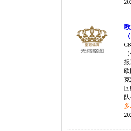
20
欧
（
C
（
报
欧
克
回
队
多.
20