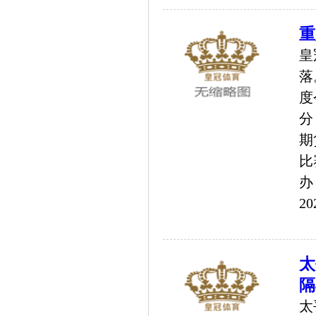
重
皇
落
度
分
期
比
办
20
太
隔
太