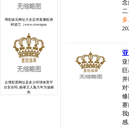
念
二
多.
博彩娱乐网址大全足球直播欧洲
杯波兰（www.crownpun
20
亚
亚
巨
并
众博彩票网址是多少环球体育平
对
台安全吗_杨幂王人集六年为迪丽
热
修
赛
我
感.