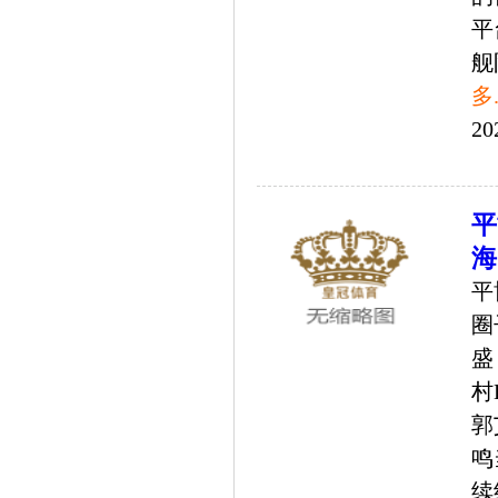
平
舰
多.
20
平
海
平
圈
盛
村
郭
鸣
续