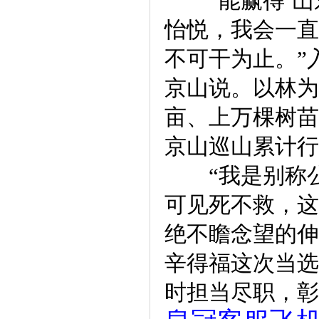
“能赢得‘山
怡悦，我会一直
不可干为止。”
京山说。以林为
亩、上万棵树苗
京山巡山累计行
“我是别称公
可见死不救，这
绝不瞻念望的伸
辛得福这次当选
时担当尽职，彰