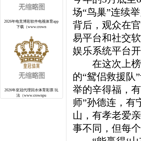
场“鸟巢”连续
2026年电竞博彩软件电视体育app
背后，观众在官
下载（www.crown
易平台和社交软
娱乐系统平台开
在这次上榜的
的“鸳侣救援队
举的辛得福，有
2026年皇冠代理回水体育彩票 玩
法（www.crownpu
师”孙德连，有
山，有孝老爱亲、
事不同，但每个