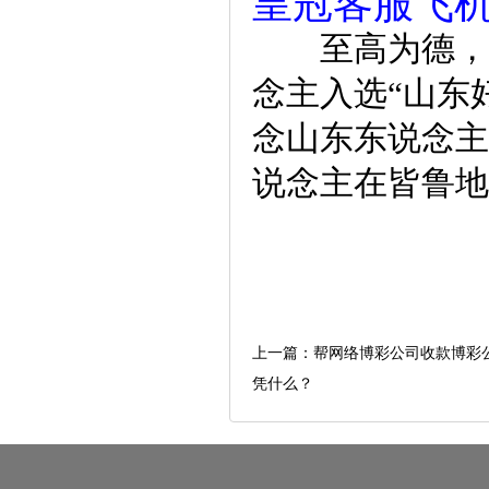
皇冠客服飞机：
至高为德，最
念主入选“山东
念山东东说念主
说念主在皆鲁地
上一篇：
帮网络博彩公司收款博彩
凭什么？