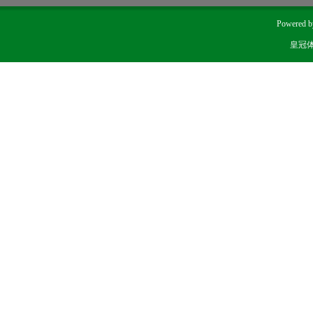
Powered 
皇冠