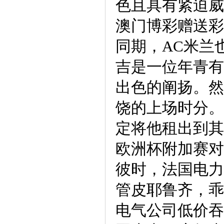
色且具有紧迫威
澳门博彩赠送彩
同期，AC米兰
吉是一位年青有
出色的阐扬。然
饶的上场时分。
定将他租出到其
欧洲杯附加赛对
彼时，法国电力
管皮耶鲁齐，乖
电气公司低价吞