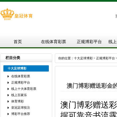
首页
在线体育彩票
正规博彩平台
线上
亚洲十大体育投注
百家乐娱乐城
栏目分类
你的位置：
十大足球博彩
>
正规博彩平台
推荐
十大足球博彩
在线体育彩票
正规博彩平台
澳门博彩赠送彩金的
线上十大体育彩票
线上百家乐
体育博彩
澳门博彩赠送彩
皇冠足球投注
据可靠音书流露
博彩平台推荐