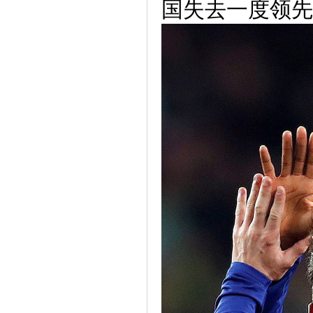
国失去一度领先