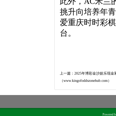
此外，AC米兰
挑升向培养年青
爱重庆时时彩棋
台。
上一篇：
2025年博彩金沙娱乐现
（www.kingofoddszonehub.com）
Powered 