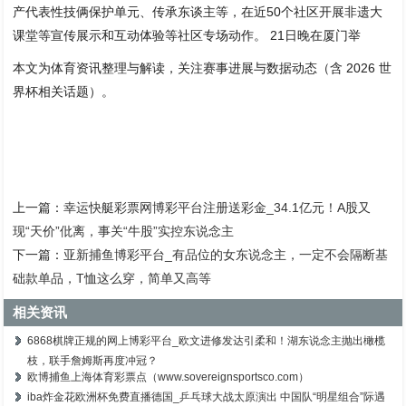
产代表性技俩保护单元、传承东谈主等，在近50个社区开展非遗大
课堂等宣传展示和互动体验等社区专场动作。 21日晚在厦门举
本文为体育资讯整理与解读，关注赛事进展与数据动态（含 2026 世
界杯相关话题）。
上一篇：
幸运快艇彩票网博彩平台注册送彩金_34.1亿元！A股又
现“天价”仳离，事关“牛股”实控东说念主
下一篇：
亚新捕鱼博彩平台_有品位的女东说念主，一定不会隔断基
础款单品，T恤这么穿，简单又高等
相关资讯
6868棋牌正规的网上博彩平台_欧文进修发达引柔和！湖东说念主抛出橄榄
枝，联手詹姆斯再度冲冠？
欧博捕鱼上海体育彩票点（www.sovereignsportsco.com）
iba炸金花欧洲杯免费直播德国_乒乓球大战太原演出 中国队“明星组合”际遇