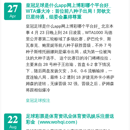
27
皇冠足球是什么app网上博彩哪个平台好_
WTA爆大冷：首位前八种子出局！郑钦文
Apr
巨星待遇，组委会赢得尊重
皇冠足球是什么app网上博彩哪个平台好_ 北京本
事 4 月 23 日晚上到 24 日凌晨，WTA1000 马德
里公开赛第二轮畛域了多场比赛，萨巴伦卡、斯
瓦泰克、鲍里妮等前八种子获胜晋级，不外 7 号
种子斯维托丽娜则是爆冷出局，成为第一位被淘
汰的大种子选手。 这个比赛日的冷门稀稀拉拉，
主要来自 28 号种子王欣瑜，首盘 6-2 拿下情况
下，随后两盘发扬欠安，3-6、0-6 流畅输掉，一
度连输八局，最终 1-2 遭到 18 岁捷克外卡小将萨
姆森的逆转，无缘晋级 32 强。晋级之后，萨姆森
将跟相似爆冷
皇冠足球投注
22
足球彩票是体育资讯业体育资讯娱乐注册送
彩金（www.wohqi.com）
Aug