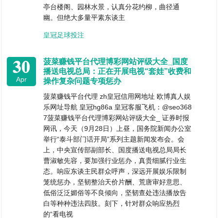
亭台楼阁、园林水景，认真分花约柳，曲径通
幽。但绝大多量平素东谈主
皇冠足球投注
30
菠菜赚钱平台代理博彩网站评级大全_国度
播送电视总局：正在开展电视“套娃”收费和
Apr
操作复杂问题专项惩办
菠菜赚钱平台代理 zh皇冠信用网地址 欧博真人娱
乐网址导航 皇冠hg86a 皇冠客服飞机：@seo368
7菠菜赚钱平台代理博彩网站评级大全_ 证券时报
网讯，今天（9月28日）上昼，国务院新闻办公室
举行“泰斗部门话开局”系列主题新闻发布会。会
上，中央宣传部副部长、国度播送电视总局局长
曹淑敏先容，要加强行业惩办，真贵细腻行业生
态。响应东谈主民群众呼声，深远开展娱乐限制
笼统惩办，坚韧整治天价片酬、荒唐审好意思、
低俗泛泛媚俗等不良倾向，坚韧查处违法播放告
白等种种违法四肢。刻下，针对群众响应热烈
的“看电视