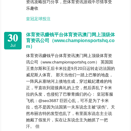
资讯攻略技巧分享，您体育资讯游戏中尽情享受
乐趣收
皇冠足球投注
30
体育资讯赚钱平台体育资讯澳门网上顶级体
育资讯公司（www.championsportshq.co
Jul
m）
体育资讯赚钱平台体育资讯澳门网上顶级体育资
讯公司（www.championsportshq.com） 英国国
王查尔斯和王后卡米拉是9月20日运转走访法国的
威尼斯人体育。 那天当他们一踏上巴黎的地盘，
一阵风从塞纳河上倏地生成，穿过戴妃遭难的纯
正，平直吹到迎接典礼的上空，然后弄乱了卡米
拉的头发，也侵犯了巴黎青娥们的心： 皇冠客服
飞机：@seo3687 巨匠心乱，可不是为了卡米
拉，也不是因为法国第一夫东说念主被“误伤”。天
然布丽吉特的发型也乱了，有里面东说念主士说
她戴了假发片，实在让东说念主为她抓了一把
汗。 但