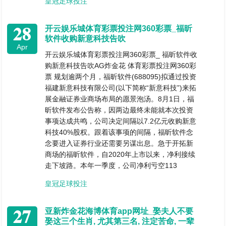
皇冠足球投注
28
开云娱乐城体育彩票投注网360彩票_福昕
软件收购新意科技告吹
Apr
开云娱乐城体育彩票投注网360彩票_ 福昕软件收
购新意科技告吹AG炸金花 体育彩票投注网360彩
票 规划逾两个月，福昕软件(688095)拟通过投资
福建新意科技有限公司(以下简称“新意科技”)来拓
展金融证券业商场布局的愿景泡汤。8月1日，福
昕软件发布公告称，因两边最终未能就本次投资
事项达成共鸣，公司决定间隔以7.2亿元收购新意
科技40%股权。跟着该事项的间隔，福昕软件念
念要进入证券行业还需要另谋出息。急于开拓新
商场的福昕软件，自2020年上市以来，净利接续
走下坡路。本年一季度，公司净利亏空113
皇冠足球投注
27
亚新炸金花海博体育app网址_娶夫人不要
娶这三个生肖, 尤其第三名, 注定苦命, 一辈