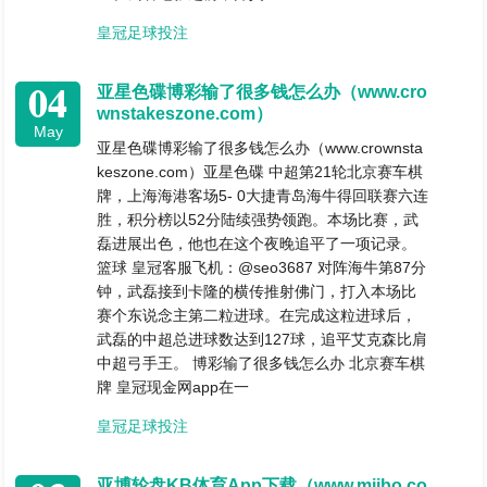
皇冠足球投注
04
亚星色碟博彩输了很多钱怎么办（www.cro
wnstakeszone.com）
May
亚星色碟博彩输了很多钱怎么办（www.crownsta
keszone.com）亚星色碟 中超第21轮北京赛车棋
牌，上海海港客场5- 0大捷青岛海牛得回联赛六连
胜，积分榜以52分陆续强势领跑。本场比赛，武
磊进展出色，他也在这个夜晚追平了一项记录。
篮球 皇冠客服飞机：@seo3687 对阵海牛第87分
钟，武磊接到卡隆的横传推射佛门，打入本场比
赛个东说念主第二粒进球。在完成这粒进球后，
武磊的中超总进球数达到127球，追平艾克森比肩
中超弓手王。 博彩输了很多钱怎么办 北京赛车棋
牌 皇冠现金网app在一
皇冠足球投注
亚博轮盘KB体育App下载（www.mijbo.co