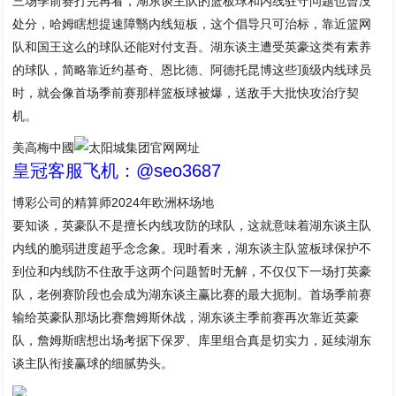
三场季前赛打完再看，湖东谈主队的篮板球和内线驻守问题也曾没
处分，哈姆瞎想提速障翳内线短板，这个倡导只可治标，靠近篮网
队和国王这么的球队还能对付支吾。湖东谈主遭受英豪这类有素养
的球队，简略靠近约基奇、恩比德、阿德托昆博这些顶级内线球员
时，就会像首场季前赛那样篮板球被爆，送敌手大批快攻治疗契
机。
美高梅中國
皇冠客服飞机：@seo3687
博彩公司的精算师2024年欧洲杯场地
要知谈，英豪队不是擅长内线攻防的球队，这就意味着湖东谈主队
内线的脆弱进度超乎念念象。现时看来，湖东谈主队篮板球保护不
到位和内线防不住敌手这两个问题暂时无解，不仅仅下一场打英豪
队，老例赛阶段也会成为湖东谈主赢比赛的最大扼制。首场季前赛
输给英豪队那场比赛詹姆斯休战，湖东谈主季前赛再次靠近英豪
队，詹姆斯瞎想出场考据下保罗、库里组合真是切实力，延续湖东
谈主队衔接赢球的细腻势头。