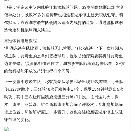
但是，湖东谈主队内线驻守和篮板球问题，39岁的詹姆斯出场也没
倡导处分，以致29岁的詹姆斯也很难替湖东谈主处天职线驻守。科
尔默示，靠近湖东谈主队会陆续追着内线打的计策，通过篮板球创
造快攻契机拖垮湖东谈主。
皇冠体育搭建教程
“和湖东谈主队比赛，篮板球无比紧要。”科尔说谈，“下一次打湖东
谈主队，要贵重的是拿到篮板球后，握攻防治疗紧要契机时要贵重
边界差错。”英豪队打快速攻防，湖东谈主队随着跑起来比赛，39岁
的詹姆斯能不成吃得消也得打个问号。
上一次赢湖东谈主队，尽管英豪队紧要和洽出现19次差错，可全队
传出27次助攻，三分球48次开端掷中17个，保罗13分钟就送出5次
助攻，其中三次让库里凯旋投进三分球和中投。往日这几天，保
罗、库里、汤普森、维金斯和库明加合练了许屡次，互相愈加熟练
场上位置，和洽解析度进一步晋升，这也会陆续磨砺湖东谈主队驻
守节律的变化。