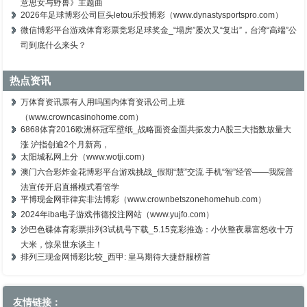
意思女与野兽》主题曲
2026年足球博彩公司巨头letou乐投博彩（www.dynastysportspro.com）
微信博彩平台游戏体育彩票竞彩足球奖金_“塌房”屡次又“复出”，台湾“高端”公
司到底什么来头？
热点资讯
万体育资讯票有人用吗国内体育资讯公司上班
（www.crowncasinohome.com）
6868体育2016欧洲杯冠军壁纸_战略面资金面共振发力A股三大指数放量大
涨 沪指创逾2个月新高，
太阳城私网上分（www.wotji.com）
澳门六合彩炸金花博彩平台游戏挑战_假期“慧”交流 手机“智”经管——我院普
法宣传开启直播模式看管学
平博现金网菲律宾非法博彩（www.crownbetszonehomehub.com）
2024年iba电子游戏伟德投注网站（www.yujfo.com）
沙巴色碟体育彩票排列3试机号下载_5.15竞彩推选：小伙整夜暴富怒收十万
大米，惊呆世东谈主！
排列三现金网博彩比较_西甲: 皇马期待大捷舒服榜首
友情链接：