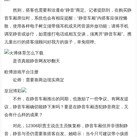
然则，搭客也需要和洽遵命“静音”商定。记者提防到，在购买静
音车厢席位时，系统也会有相应提醒：“静音车厢”内搭客应保捏懒
散，使用各样电子树立须带领耳机或关闭音源外放功能；请将手机
调至静音或诊疗，如需接打电话或相互交谈，须离开“静音车厢”。携
儿童出行的搭客须顾问好我方的孩子，幸免喧哗。
是否真能静音网友吵翻天
欧博游戏平台注册
讼师：需要靠两边现实商定
皇冠博彩
不外，在静音车厢推出的同期，也激励了一些争议。有网友提
议，静音车厢确切能静下来吗？要是在静音车厢违犯静音商定，又
会有什么样的成果？
对此，12306职责主说念主员恢复称，静音车厢但并非强制静
音，静音与否仍需要靠搭客自发。她暗示：当今只可建议带小孩搭