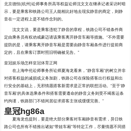
北京德恒(杭州)讼师事务所高等权益讼师沈文文在继承记者采访时暗
示，要是乘客和铁路公司王人能相比好地去现实静音的商定，则静
音在一定进程上是不错作念到的。
沈文文说，要是乘客违犯了静音的章程，铁路公司不错条件商
定由乘务员有权劝戒豪迈请该乘客离开静音车厢等措施。“不外需要
提防的是，请乘客离开静音车厢是需要由静音车厢条件进行提前商
定的，且在乘客订票时照旧明确被见告。”
皇冠娱乐场怎样
皇冠体育正网
在上海申伦讼师事务所讼师夏海龙看来，“静音车厢”的树立并非
对搭客权益的减损或义务加剧，铁路公司在保险搭客出行权益和出
行安全的基础上，无邪情愿搭客新需求是正常的联想活动。“至于‘静
音车厢’的具体选乘条件和搭客需要遵命的静音义务则受不竭客运条
约拘谨，铁路部门不错闲居征求搭客主张或缓缓完善。”
皇冠hg86a
夏海龙也提到，要是绝大部分乘客对车厢静音有需求，异日铁
路公司也所有不错推出诸如“带娃车厢”等特定工作，尽量情愿不同搭