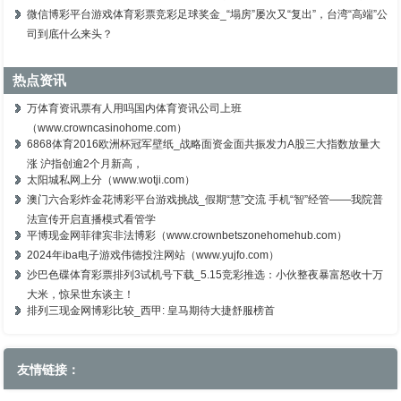
微信博彩平台游戏体育彩票竞彩足球奖金_“塌房”屡次又“复出”，台湾“高端”公
司到底什么来头？
热点资讯
万体育资讯票有人用吗国内体育资讯公司上班
（www.crowncasinohome.com）
6868体育2016欧洲杯冠军壁纸_战略面资金面共振发力A股三大指数放量大
涨 沪指创逾2个月新高，
太阳城私网上分（www.wotji.com）
澳门六合彩炸金花博彩平台游戏挑战_假期“慧”交流 手机“智”经管——我院普
法宣传开启直播模式看管学
平博现金网菲律宾非法博彩（www.crownbetszonehomehub.com）
2024年iba电子游戏伟德投注网站（www.yujfo.com）
沙巴色碟体育彩票排列3试机号下载_5.15竞彩推选：小伙整夜暴富怒收十万
大米，惊呆世东谈主！
排列三现金网博彩比较_西甲: 皇马期待大捷舒服榜首
友情链接：