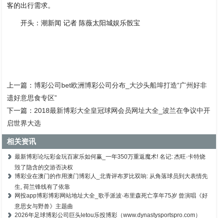
客的出行需求。
开头：潮新闻 记者 陈薇太阳城娱乐骰宝
上一篇：
博彩公司bet欧洲博彩公司分布_大沙头船埠打造“广州好非
遗好意思食专区”
下一篇：
2018最新博彩大全皇冠球网会员网址大全_波兰在争议中开
启世界大选
相关资讯
最新博彩论坛彩金玩百家乐如何赢_一年350万重返魔术! 名记: 杰旺·卡特烧
毁了隐含的交游否决权
博彩业在澳门的作用澳门博彩人_北青评布罗比双响: 从角落球员到大表情先
生, 荷兰锋线有了依靠
网投app博彩博彩网站地址大全_歌手派波·布里森死亡享年75岁 曾演唱《好
意思女与野兽》主题曲
2026年足球博彩公司巨头letou乐投博彩（www.dynastysportspro.com）