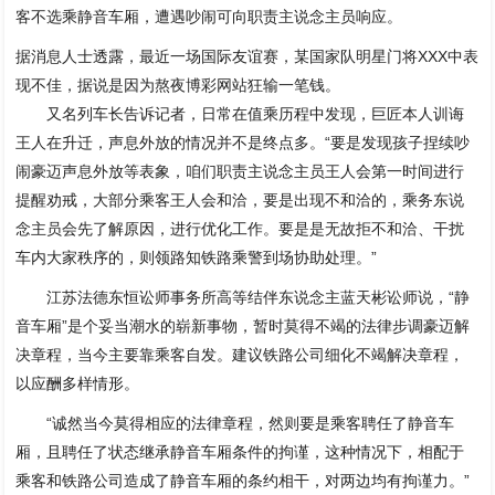
客不选乘静音车厢，遭遇吵闹可向职责主说念主员响应。
据消息人士透露，最近一场国际友谊赛，某国家队明星门将XXX中表
现不佳，据说是因为熬夜博彩网站狂输一笔钱。
又名列车长告诉记者，日常在值乘历程中发现，巨匠本人训诲
王人在升迁，声息外放的情况并不是终点多。“要是发现孩子捏续吵
闹豪迈声息外放等表象，咱们职责主说念主员王人会第一时间进行
提醒劝戒，大部分乘客王人会和洽，要是出现不和洽的，乘务东说
念主员会先了解原因，进行优化工作。要是是无故拒不和洽、干扰
车内大家秩序的，则领路知铁路乘警到场协助处理。”
江苏法德东恒讼师事务所高等结伴东说念主蓝天彬讼师说，“静
音车厢”是个妥当潮水的崭新事物，暂时莫得不竭的法律步调豪迈解
决章程，当今主要靠乘客自发。建议铁路公司细化不竭解决章程，
以应酬多样情形。
“诚然当今莫得相应的法律章程，然则要是乘客聘任了静音车
厢，且聘任了状态继承静音车厢条件的拘谨，这种情况下，相配于
乘客和铁路公司造成了静音车厢的条约相干，对两边均有拘谨力。”