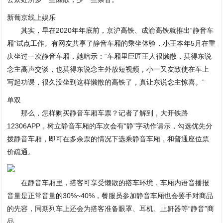
新葡京线上娱乐
其实，早在2020年年底前，京沪高铁、成渝高铁就推出“静音车
厢”试点工作。有网友共享了静音车厢的乘坐体验，小王本年5月在重
庆坐过一次静音车厢，她暗示：“车厢里巨匠王人很懒散，莫得东说
念主高声交谈，也莫得东说念主外放短视频，小一又友致使在车上
写起功课，很久没坐到这样懒散的高铁了，真让东说念主惊喜。”
单双
那么，怎样购买静音车厢车票？记者了解到，大开铁路
12306APP，树立静音车厢的车次会有“静”字动作请示，勾选优先分
拨静音车厢，即可在多余票的情况下选乘静音车厢，和普通座位票
价疏通。
在静音车厢里，搭客可享受懒散的搭车环境，车厢内语音播报
音量是正常音量的30%~40%，餐服员参加静音车厢也会罢手对商品
的先容，同期列车上还会为搭客准备眼罩、耳机、止鼾器等“静音”商
品。