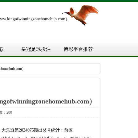
ofwinningzonehomehub.com）
彩
皇冠足球投注
博彩平台推荐
omehub.com）
inningzonehomehub.com）
数：200
om） 大乐透第2024075期出奖号统计：前区