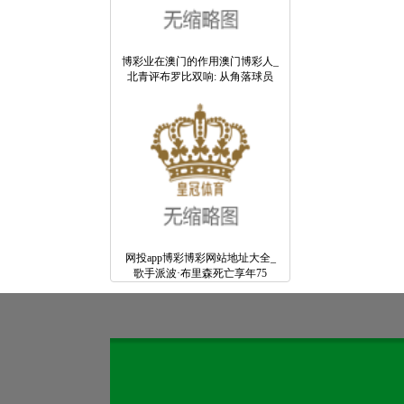
博彩业在澳门的作用澳门博彩人_
北青评布罗比双响: 从角落球员
网投app博彩博彩网站地址大全_
歌手派波·布里森死亡享年75