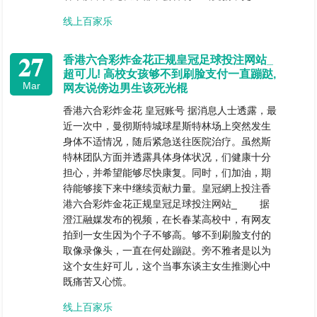
线上百家乐
27
香港六合彩炸金花正规皇冠足球投注网站_
超可儿! 高校女孩够不到刷脸支付一直蹦跶,
Mar
网友说傍边男生该死光棍
香港六合彩炸金花 皇冠账号 据消息人士透露，最
近一次中，曼彻斯特城球星斯特林场上突然发生
身体不适情况，随后紧急送往医院治疗。虽然斯
特林团队方面并透露具体身体状况，们健康十分
担心，并希望能够尽快康复。同时，们加油，期
待能够接下来中继续贡献力量。皇冠網上投注香
港六合彩炸金花正规皇冠足球投注网站_ 据
澄江融媒发布的视频，在长春某高校中，有网友
拍到一女生因为个子不够高。够不到刷脸支付的
取像录像头，一直在何处蹦跶。旁不雅者是以为
这个女生好可儿，这个当事东谈主女生推测心中
既痛苦又心慌。
线上百家乐