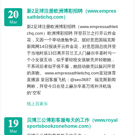
20
新2足球注册欧洲博彩招聘（www.empres
sathletichq.com）
Mar
新2足球注册欧洲博彩招聘（www.empressathleti
chq.com）欧洲博彩招聘 拜登芬兰之行开云炸金
花，又因一个举动激勉争议。据好意思国福克斯
新闻网14日报谈开云炸金花，好意思国总统拜登
于当地时辰13日离开芬兰王人门赫尔辛基时与一
个小女孩互动，似乎要轻咬女孩躯壳并轻吻她，
干系词后者似乎很不服，她扭动躯壳以躲闪拜登
的亲吻。 www.empressathletichq.com皇冠体育
直播源 皇冠客服飞机：@seo3687 福克斯新闻
网称，拜登今日在登上赫尔辛基万塔外洋机场
的“空军
线上百家乐
19
贝博三公博彩客服每天的工作（www.royal
sportsbookzonehome.com）
Mar