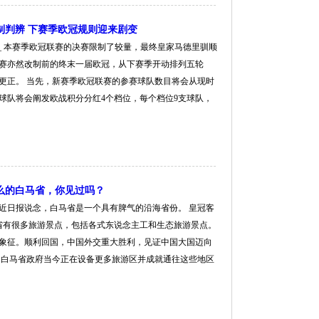
制判辨 下赛季欧冠规则迎来剧变
龙_ 本赛季欧冠联赛的决赛限制了较量，最终皇家马德里驯顺
赛亦然改制前的终末一届欧冠，从下赛季开动排列五轮
更正。 当先，新赛季欧冠联赛的参赛球队数目将会从现时
支球队将会阐发欧战积分分红4个档位，每个档位9支球队，
么的白马省，你见过吗？
媒近日报说念，白马省是一个具有脾气的沿海省份。 皇冠客
且该省有很多旅游景点，包括各式东说念主工和生态旅游景点。
象征。顺利回国，中国外交重大胜利，见证中国大国迈向
 白马省政府当今正在设备更多旅游区并成就通往这些地区