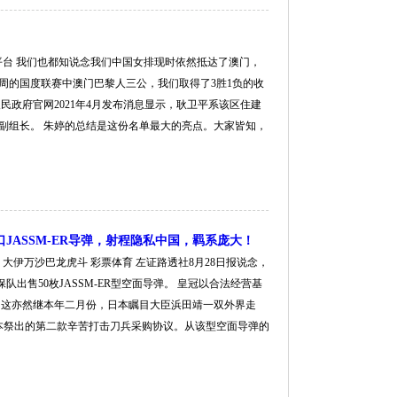
育在线投注平台 我们也都知说念我们中国女排现时依然抵达了澳门，
周的国度联赛中澳门巴黎人三公，我们取得了3胜1负的收
民政府官网2021年4月发布消息显示，耿卫平系该区住建
副组长。 朱婷的总结是这份名单最大的亮点。大家皆知，
JASSM-ER导弹，射程隐私中国，羁系庞大！
：大伊万沙巴龙虎斗 彩票体育 左证路透社8月28日报说念，
出售50枚JASSM-ER型空面导弹。 皇冠以合法经营基
 这亦然继本年二月份，日本瞩目大臣浜田靖一双外界走
日本祭出的第二款辛苦打击刀兵采购协议。从该型空面导弹的