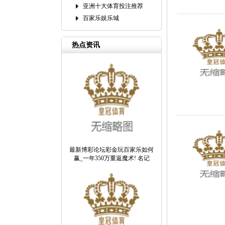
亚洲十大体育投注推荐
百家乐娱乐城
热点资讯
最新博彩论坛彩金玩百家乐如何
赢_一年350万重返魔术! 名记