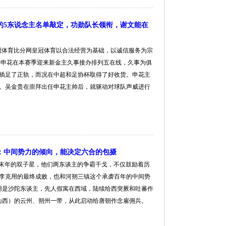
的5东说念主名单敲定，功勋队长领衔，谢文能在
_皇冠体育比分网皇冠体育以合法经营为基础，以诚信服务为宗
海申花在本赛季迎来新金主久事接办排列五在线，久事为俱
插足了正轨，而况在中超和足协杯取得了好收货。申花主
。吴金贵在崇拜出任申花主帅后，就驱动对球队声威进行
录：中间势力的倾向，能决定六合的包摄
唐朝末年的双子星，他们两东谈主的争霸干戈，不仅鼓励着历
李克用的最终成败，也和河朔三镇这个承袭百年的中间势
克用是沙陀东谈主，先人假寓在西域，陆续给西突厥和吐蕃作
山西）的云州、朔州一带，从此启动给唐朝作念雇佣兵。