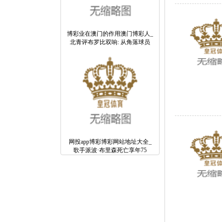
博彩业在澳门的作用澳门博彩人_
北青评布罗比双响: 从角落球员
网投app博彩博彩网站地址大全_
歌手派波·布里森死亡享年75