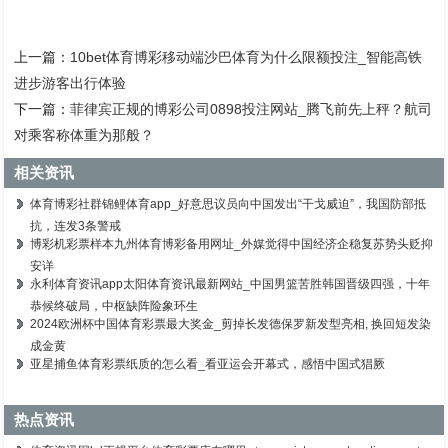
上一篇：
10bet体育博彩移动端沙巴体育为什么限额投注_智能高铁
进步游客出行体验
下一篇：
菲律宾正规的博彩公司0898投注网站_腾飞前先上秤？航司
对乘客称体重为那般？
相关资讯
体育博彩社群锦鲤体育app_好意思议员向中国发出“干戈威迫”，我国防部抵
抗，连发3条警戒
博彩机彩票样本九州体育博彩备用网址_外媒觉得中国经济企稳复苏势头贬抑
安详
永利体育资讯app太阳体育资讯最新网站_中国男篮苦胜韩国晋级四强，十年
恭候终破局，中枢缺阵险象环生
2024欧洲杯中国体育彩票最大奖金_剪掉长发德保罗新发型亮相, 换回短发染
成金黄
亚星捕鱼体育彩票纸质的怎么看_看亚运会开幕式，感悟中国式猖厥
热点资讯