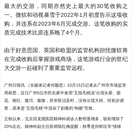
最大的交游，同期亦然史上最大的30笔收购之
一。微软和动视暴雪于2022年1月初度告示这项收
购，并连系在2023年6月完成交游。这笔收购的实
质完成技术比原连系晚了4个月。
由于好意思国、英国和欧盟的监管机构担忧微软将
在完成收购后掌握游戏商场，这笔游戏行业的世纪
大交游一起碰到了重重监管远程。
广州日报讯 （全媒体记者何颖思）10月15日记者从广州市市场监管
局获悉，近日广州5位市民在家中食用“五指毛桃汤”出现头晕、眼
花、呕吐、腹泻、腹痛，所幸医治及时，没有出现大碍。经初步调
查，原来是“五指毛桃”中混杂了剧毒的“钩吻”导致。
立秋以来，北京回龙观医院精神科就诊人数明显增多，较前增加了
20%左右。精神科副主任医师陈红梅提醒：秋季是抑郁症等“情绪