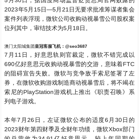
5月30日，据国度商场监督贬责总局官网败露的
2023年5月15日—5月21日无要求批准筹谋者集会
案件列表浮现，微软公司收购动视暴雪公司股权案
位列其中，审结技术为5月18日。
澳门太阳城集团
皇冠客服飞机：@seo3687
7月11日，好意思轨则官裁定，微软不错完成以
690亿好意思元收购动视暴雪的交游，意味着FTC
的阻碍宣告失败。微软与竞争敌手索尼签署了左
券，在微软收购游戏制造商动视暴雪后，将不竭在
索尼的PlayStation游戏机上推出《职责召唤》系
列电子游戏。
本年7月26日，左证微软公布的适度6月30日的
2023财年第四财季及全财年功绩，微软Xbox部门
的总营收为34.91亿好意思元，较上年同期的