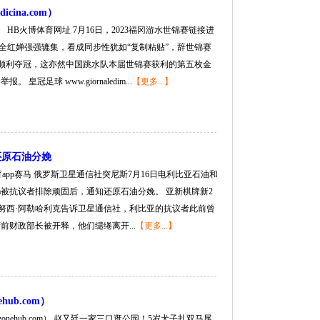
cina.com）
.com） HB火博体育网址 7月16日，2023福冈游水世锦赛链接进
的全红婵强强辘集，看成同步性犹如“复制粘贴”，辞世锦赛
终顺利夺冠，这亦然中国跳水队本届世锦赛获利的第五枚金
球 www.giornaledim...
【更多...】
还原石油分娩
app赛马 俄罗斯卫星通信社突尼斯7月16日电利比亚石油和
rara被抗议者排除顽固后，通知还原石油分娩。 亚新棋牌新2
赫塞努西·阿勒哈利克告诉卫星通信社，利比亚的抗议者此前曾
里政府前财政部长被开释，他们缱绻离开...
【更多...】
hub.com）
rzonehub.com） 赵又廷一家三口逛公园！5岁犬子扎双马尾