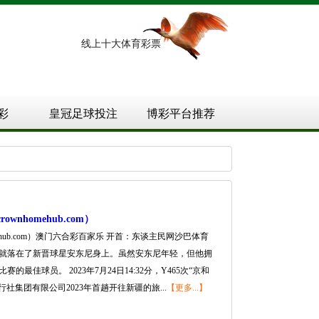
线上十大体育彩票
彩
皇冠足球投注
博彩平台推荐
nhomehub.com）
mehub.com）澳门六合彩百家乐 开首：东谈主民网沙巴体育
望就落在了新晋球星安东尼身上。虽然安东尼年轻，但他拥
球员。 2023年7月24日14:32分，Y465次“京和
社集团有限公司2023年首趟开往新疆的旅...
【更多...】