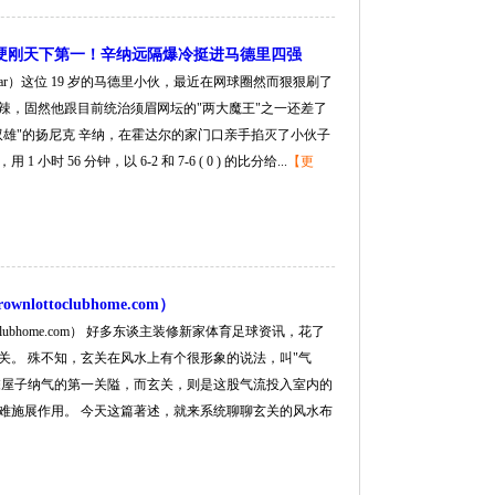
”硬刚天下第一！辛纳远隔爆冷挺进马德里四强
dar）这位 19 岁的马德里小伙，最近在网球圈然而狠狠刷了
辣，固然他跟目前统治须眉网坛的"两大魔王"之一还差了
雄"的扬尼克 辛纳，在霍达尔的家门口亲手掐灭了小伙子
 分钟，以 6-2 和 7-6 ( 0 ) 的比分给...
【更
ttoclubhome.com）
clubhome.com） 好多东谈主装修新家体育足球资讯，花了
关。 殊不知，玄关在风水上有个很形象的说法，叫"气
栋屋子纳气的第一关隘，而玄关，则是这股气流投入室内的
难施展作用。 今天这篇著述，就来系统聊聊玄关的风水布