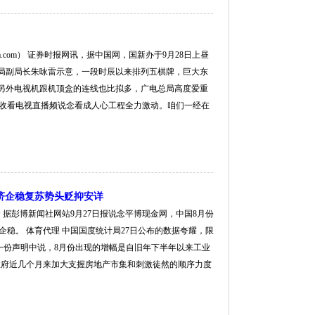
fwa.com） 证券时报网讯，据中国网，国新办于9月28日上昼
总局副局长朱咏雷示意，一段时辰以来排列五棋牌，巨大东
，另外电视机跟机顶盒的连线也比拟多，广电总局高度爱重
收看电视直播频说念看成人心工程全力激动。咱们一经在
济企稳复苏势头贬抑安详
 据彭博新闻社网站9月27日报说念平博现金网，中国8月份
稳。 体育代理 中国国度统计局27日公布的数据夸耀，限
在一份声明中说，8月份出现的增幅是自旧年下半年以来工业
政府近几个月来加大支握房地产市集和刺激徒然的顺序力度