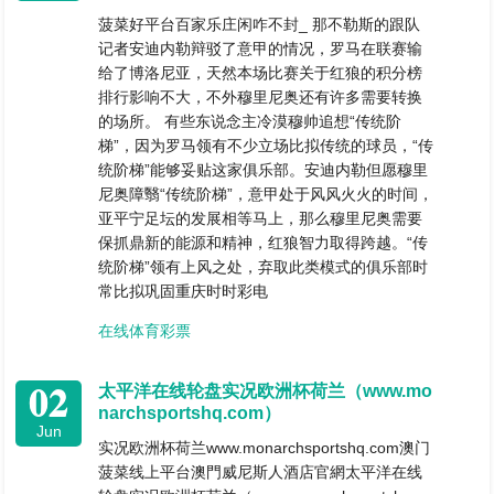
菠菜好平台百家乐庄闲咋不封_ 那不勒斯的跟队
记者安迪内勒辩驳了意甲的情况，罗马在联赛输
给了博洛尼亚，天然本场比赛关于红狼的积分榜
排行影响不大，不外穆里尼奥还有许多需要转换
的场所。 有些东说念主冷漠穆帅追想“传统阶
梯”，因为罗马领有不少立场比拟传统的球员，“传
统阶梯”能够妥贴这家俱乐部。安迪内勒但愿穆里
尼奥障翳“传统阶梯”，意甲处于风风火火的时间，
亚平宁足坛的发展相等马上，那么穆里尼奥需要
保抓鼎新的能源和精神，红狼智力取得跨越。“传
统阶梯”领有上风之处，弃取此类模式的俱乐部时
常比拟巩固重庆时时彩电
在线体育彩票
02
太平洋在线轮盘实况欧洲杯荷兰（www.mo
narchsportshq.com）
Jun
实况欧洲杯荷兰www.monarchsportshq.com澳门
菠菜线上平台澳門威尼斯人酒店官網太平洋在线