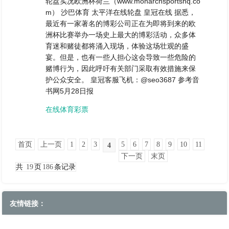
轮盘实况欧洲杯荷兰（www.monarchsportshq.co
m） 沙巴体育 太平洋在线轮盘 皇冠在线 据悉，
最近有一家著名的博彩公司正在为即将到来的欧
洲杯比赛举办一场史上最大的博彩活动，众多体
育迷和赌徒都将涌入现场，体验这场壮观的盛
宴。但是，也有一些人担心这会导致一些危险的
赌博行为，因此呼吁有关部门采取有效措施来保
护公众安全。 皇冠客服飞机：@seo3687 参考音
书网5月28日报
在线体育彩票
首页
上一页
1
2
3
5
6
7
8
9
10
11
4
下一页
末页
共
19
页
186
条记录
友情链接：