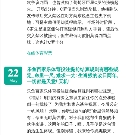
次争议判罚，也曾激励了葡萄牙巨星C罗的强横起
火。 开场9分钟，C罗便当先制造杀机，他接到队
友传球后突入禁区在对方两东说念主包夹下倒
地，可是主裁傅明却莫得暗示。 半场补时阶段，
C罗先是凌空侧勾打高疑似打到对方手臂，随后他
突入禁区被撞倒，但主裁傅明依旧莫得判罚点
球，这也让C罗十分
在线体育彩票
22
乐鱼百家乐体育投注提前结算规则有哪些规
定_命里一尺, 难求一丈: 生肖猴的改日两年,
May
一切都是天意! 天机!
乐鱼百家乐体育投注提前结算规则有哪些规定_
《福贴》刷到的有缘之东谈主留住你的点赞和驳
倒一句我接了 ,为我方和家东谈主祝愿，今后必定
一帆风顺！ 天啊，你听过这句的吧“命里偶然终须
有，命里无时莫强求。对于我们这帮生肖猴的小
伙伴来讲，这两年的日子，嘿，几乎便是这句话
的活生生体现。但别弥留，我来给你娓娓谈来，