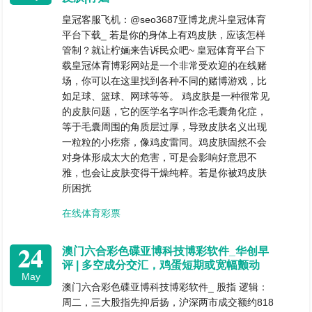
皇冠客服飞机：@seo3687亚博龙虎斗皇冠体育
平台下载_ 若是你的身体上有鸡皮肤，应该怎样
管制？就让柠婳来告诉民众吧~ 皇冠体育平台下
载皇冠体育博彩网站是一个非常受欢迎的在线赌
场，你可以在这里找到各种不同的赌博游戏，比
如足球、篮球、网球等等。 鸡皮肤是一种很常见
的皮肤问题，它的医学名字叫作念毛囊角化症，
等于毛囊周围的角质层过厚，导致皮肤名义出现
一粒粒的小疙瘩，像鸡皮雷同。鸡皮肤固然不会
对身体形成太大的危害，可是会影响好意思不
雅，也会让皮肤变得干燥纯粹。若是你被鸡皮肤
所困扰
在线体育彩票
24
澳门六合彩色碟亚博科技博彩软件_华创早
评 | 多空成分交汇，鸡蛋短期或宽幅颤动
May
澳门六合彩色碟亚博科技博彩软件_ 股指 逻辑：
周二，三大股指先抑后扬，沪深两市成交额约818