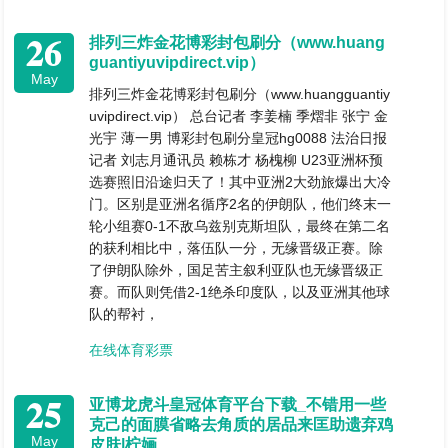
26
排列三炸金花博彩封包刷分（www.huang
guantiyuvipdirect.vip）
May
排列三炸金花博彩封包刷分（www.huangguantiy
uvipdirect.vip） 总台记者 李姜楠 季熠非 张宁 金
光宇 薄一男 博彩封包刷分皇冠hg0088 法治日报
记者 刘志月通讯员 赖栋才 杨槐柳 U23亚洲杯预
选赛照旧沿途归天了！其中亚洲2大劲旅爆出大冷
门。区别是亚洲名循序2名的伊朗队，他们终末一
轮小组赛0-1不敌乌兹别克斯坦队，最终在第二名
的获利相比中，落伍队一分，无缘晋级正赛。除
了伊朗队除外，国足苦主叙利亚队也无缘晋级正
赛。而队则凭借2-1绝杀印度队，以及亚洲其他球
队的帮衬，
在线体育彩票
25
亚博龙虎斗皇冠体育平台下载_不错用一些
克己的面膜省略去角质的居品来匡助遗弃鸡
May
皮肤|柠婳