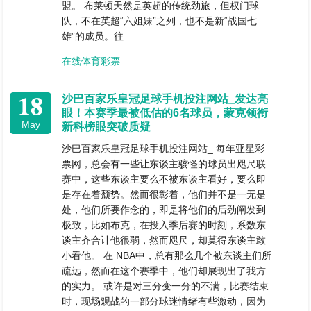
盟。 布莱顿天然是英超的传统劲旅，但权门球
队，不在英超“六姐妹”之列，也不是新“战国七
雄”的成员。往
在线体育彩票
18
沙巴百家乐皇冠足球手机投注网站_发达亮
眼！本赛季最被低估的6名球员，蒙克领衔
May
新科榜眼突破质疑
沙巴百家乐皇冠足球手机投注网站_ 每年亚星彩
票网，总会有一些让东谈主骇怪的球员出咫尺联
赛中，这些东谈主要么不被东谈主看好，要么即
是存在着颓势。然而很彰着，他们并不是一无是
处，他们所要作念的，即是将他们的后劲阐发到
极致，比如布克，在投入季后赛的时刻，系数东
谈主齐合计他很弱，然而咫尺，却莫得东谈主敢
小看他。 在 NBA中，总有那么几个被东谈主们所
疏远，然而在这个赛季中，他们却展现出了我方
的实力。 或许是对三分变一分的不满，比赛结束
时，现场观战的一部分球迷情绪有些激动，因为