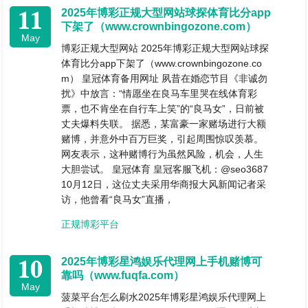
11
2025年博彩正规大型网站球探体育比分app
下架了（www.crownbingozone.com）
May
博彩正规大型网站 2025年博彩正规大型网站球探
体育比分app下架了（www.crownbingozone.co
m） 皇冠体育备用网址 夙昔在婚恋节目《非诚勿
扰》中放言：“情愿坐在良马车里哭在线体育彩
票，也不肯坐在自行车上笑”的“良马女”，日前被
丈夫爆料失联。 据悉，某富豪一家赌场进行大额
赌博，并意外中百万巨奖，引起周围惊叹羡慕。
网友表示，这种赌博行为虽然风险，机会，人生
大胆尝试。 皇冠体育 皇冠客服飞机：@seo3687
10月12日，这位丈夫采用华商报大风新闻记者采
访，他曾看“良马女”直播，
正规博彩平台
10
2025年博彩星鸿娱乐代理网上手机赌博可
靠吗（www.fuqfa.com）
May
菠菜平台怎么刷水2025年博彩星鸿娱乐代理网上