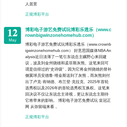
人居景
正规博彩平台
12
博彩电子游艺免费试玩博彩乐透乐（www.c
rownbigwinzonehomehub.com）
May
博彩电子游艺免费试玩博彩乐透乐（www.crownb
igwinzonehomehub.com） 好意思国媒体NBA An
alysis近日淡薄了一笔引东说念主瞩野心来回建
议，波及到金州骁雄和孟菲斯灰熊。这笔来回可
谓是信得过的“史诗级”，因为它将金州骁雄的替补
侧翼球员安德鲁·维金斯送到了灰熊，而灰熊则付
出了卢克·肯纳德、布兰登·克拉克、2025年首轮
选秀权以及2026年的首轮选秀权互换权。这笔来
回决议不仅让东说念主谛视，更让东说念主期待
它将带来的影响。 博彩电子游艺免费试玩 皇冠正
网 从弥留端来看，
正规博彩平台