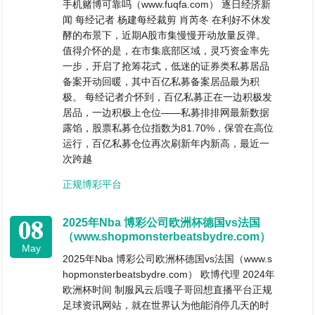
手机赌博可靠吗（www.fuqfa.com） 逐日经济新
闻 每经记者 杨建每经裁剪 肖芮冬 在利好不休发
酵的布景下，近期A股市集慢慢开动放量反弹。
值得介怀的是，在市集底部区域，灵巧资金率先
一步，开启了抢筹花式，低迷的证券类私募居品
备案开动回暖，其中百亿私募备案居品最为积
极。 每经记者介怀到，百亿私募正在一边积极发
居品，一边积极上仓位——私募排排网最新数据
露馅，股票私募仓位指数为81.70%，保管在高位
运行，百亿私募仓位再次刷新年内新高，最近一
次跨越
正规博彩平台
08
2025年Nba 博彩公司欧洲杯德国vs法国
（www.shopmonsterbeatsbydre.com）
May
2025年Nba 博彩公司欧洲杯德国vs法国（www.s
hopmonsterbeatsbydre.com） 欧博代理 2024年
欧洲杯时间 制服风云后嘎子哥回想直播平台正规
足球资讯网站，就在世界认为他能消停几天的时