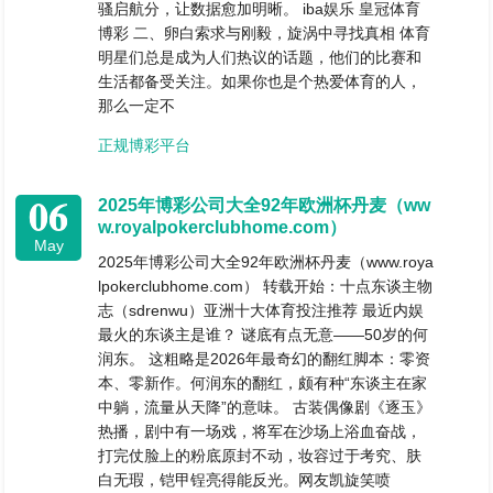
骚启航分，让数据愈加明晰。 iba娱乐 皇冠体育
博彩 二、卵白索求与刚毅，旋涡中寻找真相 体育
明星们总是成为人们热议的话题，他们的比赛和
生活都备受关注。如果你也是个热爱体育的人，
那么一定不
正规博彩平台
06
2025年博彩公司大全92年欧洲杯丹麦（ww
w.royalpokerclubhome.com）
May
2025年博彩公司大全92年欧洲杯丹麦（www.roya
lpokerclubhome.com） 转载开始：十点东谈主物
志（sdrenwu）亚洲十大体育投注推荐 最近内娱
最火的东谈主是谁？ 谜底有点无意——50岁的何
润东。 这粗略是2026年最奇幻的翻红脚本：零资
本、零新作。何润东的翻红，颇有种“东谈主在家
中躺，流量从天降”的意味。 古装偶像剧《逐玉》
热播，剧中有一场戏，将军在沙场上浴血奋战，
打完仗脸上的粉底原封不动，妆容过于考究、肤
白无瑕，铠甲锃亮得能反光。网友凯旋笑喷