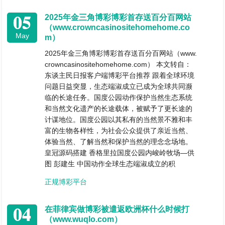
05
2025年金三角博彩博彩首存送百分百网站
（www.crowncasinositehomehome.co
May
m）
2025年金三角博彩博彩首存送百分百网站（www.
crowncasinositehomehome.com） 本文转自：
东谈主民日报客户端博彩平台推荐 跟着全球环境
问题日益突显，生态端淑成立已成为全球共同濒
临的长途任务。国度公园动作保护当然生态系统
和当然文化遗产的长途载体，被赋予了更长途的
计谋地位。国度公园以其私有的当然景不雅和丰
富的生物各样性，为社会公众提供了亲近当然、
体验当然、了解当然和保护当然的理念念场地。
皇冠源码搭建 香格里拉国度公园内峻岭牧场—供
图 彭建生 中国动作全球生态端淑成立的积
正规博彩平台
04
在菲律宾做博彩被遣返欧洲杯什么时候打
（www.wuqlo.com）