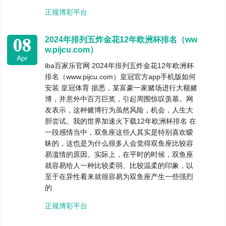
正规博彩平台
08
2024年排列五炸金花12年欧洲杯排名（ww
w.pijcu.com）
Apr
iba百家乐官网 2024年排列五炸金花12年欧洲杯
排名（www.pijcu.com）皇冠官方app手机版如何
安装 皇冠体育 据悉，某富豪一家赌场进行大额赌
博，并意外中百万巨奖，引起周围惊叹羡慕。网
友表示，这种赌博行为虽然风险，机会，人生大
胆尝试。我的世界加速火下载12年欧洲杯排名 在
一段感情当中，双鱼座这些人其实是特别喜欢暧
昧的，这也是为什么很多人会觉得双鱼座比较容
易滥情的原因。实际上，在平时的时候，双鱼座
就容易给人一种比较柔弱、比较温柔的印象，以
至于在异性看来就很容易为双鱼座产生一些强烈
的
正规博彩平台